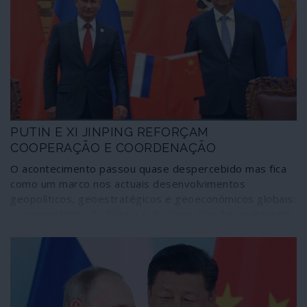
apreciou o plano quinquenal até 2025, decisivo no
caminho do país para a autossuficiência económica ao
mais elevado nível tecnológico. E o “pragmatismo” de
Moscovo afinou-se em debates como alternativa aos
reconhecidos fracassos neoliberais no Ocidente. São
opções próprias que estão a traçar outros caminhos não
coincidentes com os do decadente império.
PUTIN E XI JINPING REFORÇAM
COOPERAÇÃO E COORDENAÇÃO
O acontecimento passou quase despercebido mas fica
como um marco nos actuais desenvolvimentos
geopolíticos, geoestratégicos e geoeconómicos globais:
os presidentes da Rússia e da China Popular realizaram
uma “cimeira telefónica” em 8 de Julho na qual
aprofundaram as estratégias de colaboração e
coordenação, a todos os níveis, entre os dois gigantes.
Além de reforçarem a sua aliança tendo como referência
o quadro estabelecido pela Carta das Nações Unidas e o
multilateralismo, a igualdade entre os povos e os