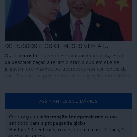
Estados, Vladimir Putin e Xi Jinping não hesitaram em
solidarizar-se mutuamente com recentes movimentos
políticos nos dois países como o referendo
constitucional na Rússia e a entrada em vigor da lei de
segurança nacional em Hong Kong.
OS RUSSOS E OS CHINESES VÊM AÍ!...
Os colonialistas saem do sério quando os progressos
da descolonização alteram o status quo em que se
julgavam eternizados. As alterações nos contextos da
Ásia Central – na perspectiva da integração euroasiática
– e a nova lei de segurança de Hong Kong, por exemplo,
evidenciam os efeitos descolonizadores das estratégias
internacionais de potências como a Rússia e a China. Daí
ASSINANTES SOLIDÁRIOS
que a Europa, depois de olhar por cima para a Ásia como
“o Extremo Oriente”, tenha agora dificuldade em
aceitar-se como previsível “Extremo Ocidente” da Ásia
O reforço da
Informação Independente
como
antídoto para a propaganda global.
Bastam 50 cêntimos, o preço de um café, 1 euro, 5
euros, 10 euros…