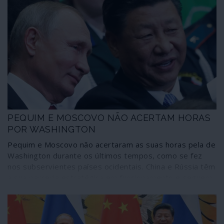
PEQUIM E MOSCOVO NÃO ACERTAM HORAS
POR WASHINGTON
Pequim e Moscovo não acertaram as suas horas pela de
Washington durante os últimos tempos, como se fez
nos subservientes países ocidentais. China e Rússia têm
a sua parceria estratégica em funcionamento e seguem
caminhos próprios que não estão à espera de
“autorização” decorrente da “escolha” norte-americana.
Enquanto decorria o duelo de sociopatas nos Estados
Unidos, o Comité Central do Partido Comunista da China