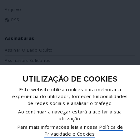
Arquivo
RSS
Assinaturas
Assinar O Lado Oculto
Assinantes Solidários
UTILIZAÇÃO DE COOKIES
Redes Sociais
Este website utiliza cookies para melhorar a
Siga-nos no facebook
experiência do utilizador, fornecer funcionalidades
de redes sociais e analisar o tráfego.
Partilhe esta página
Ao continuar a navegar estará a aceitar a sua
utilização.
Facebook
Para mais informações leia a nossa
Política de
Twitter
Privacidade e Cookies
.