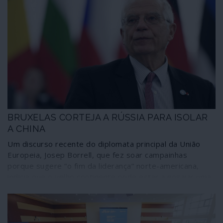
BRUXELAS CORTEJA A RÚSSIA PARA ISOLAR
A CHINA
Um discurso recente do diplomata principal da União
Europeia, Josep Borrell, que fez soar campainhas
porque sugere “o fim da liderança” norte-americana,
indicia que o velho continente pode estar a ensaiar uma
nova ordem nas relações com a Ásia namorando a
Rússia – uma estratégia cujo comando poderia ser
assumido pela Alemanha. Mas será apenas uma maneira
de testar a hegemonia chinesa?