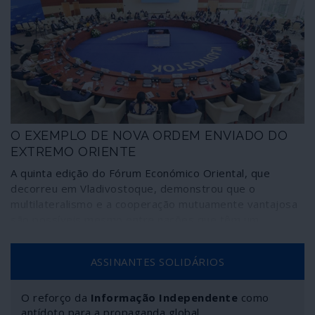
O EXEMPLO DE NOVA ORDEM ENVIADO DO
EXTREMO ORIENTE
A quinta edição do Fórum Económico Oriental, que
decorreu em Vladivostoque, demonstrou que o
multilateralismo e a cooperação mutuamente vantajosa
são possíveis mesmo entre nações que têm um
passado – e até um presente – de antagonismo. No
Extremo Oriente, sob a égide da Rússia, várias nações
ASSINANTES SOLIDÁRIOS
asiáticas enviaram esta mensagem ao mundo – a de que
uma nova ordem internacional é possível -
significativamente ignorada pelos meios de comunicação
O reforço da
Informação Independente
como
mainstream.
antídoto para a propaganda global.