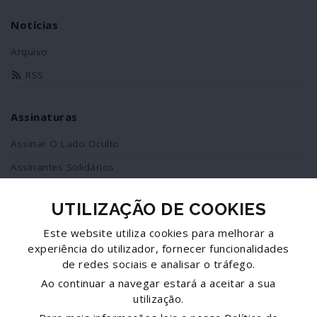
Notícias
Arquivo
RSS
Assinaturas
Assinar O Lado Oculto
Assinantes Solidários
UTILIZAÇÃO DE COOKIES
Redes Sociais
Este website utiliza cookies para melhorar a
Siga-nos no facebook
experiência do utilizador, fornecer funcionalidades
de redes sociais e analisar o tráfego.
Partilhe esta página
Ao continuar a navegar estará a aceitar a sua
utilização.
Facebook