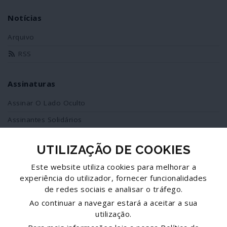
Notícias
Arquivo
RSS
Assinaturas
Assinar O Lado Oculto
Assinantes Solidários
UTILIZAÇÃO DE COOKIES
Redes Sociais
Este website utiliza cookies para melhorar a
Siga-nos no facebook
experiência do utilizador, fornecer funcionalidades
de redes sociais e analisar o tráfego.
Partilhe esta página
Ao continuar a navegar estará a aceitar a sua
utilização.
Facebook