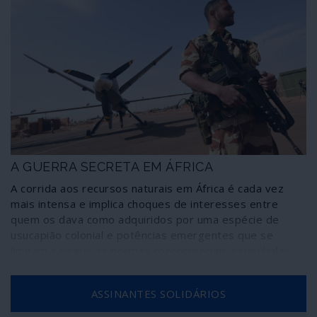
A GUERRA SECRETA EM ÁFRICA
A corrida aos recursos naturais em África é cada vez
mais intensa e implica choques de interesses entre
quem os dava como adquiridos por uma espécie de
usucapião colonial e potências emergentes que se
limitam a seguir as normas concorrenciais estipuladas
pela doutrina do “mercado livre”. Considerando-se
senhores do território africano, Estados Unidos e NATO
ASSINANTES SOLIDÁRIOS
reforçam uma presença militar que não hesita em
estender-se sob outras bandeiras, como as da ONU e