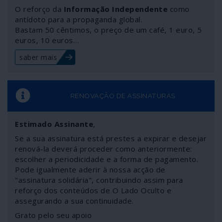
da União Europeia. Trata-se, no fundo, de pugnar por
O reforço da
Informação Independente
como
interesses geopolíticos e geoeconómicos com uma
antídoto para a propaganda global.
poderosa vertente corporativa; do outro lado, Rússia e
Bastam 50 cêntimos, o preço de um café, 1 euro, 5
euros, 10 euros…
China marcam posições, com base em crescentes
interesses empresariais, incomodando os que se
saber mais
pretendiam “donos daquilo tudo”. É a guerra secreta
que progride em África, limitando o direito dos africanos
a usufruírem das suas riquezas.
RENOVAÇÃO DE ASSINATURAS
Estimado Assinante
,
Se a sua assinatura está prestes a expirar e desejar
renová-la deverá proceder como anteriormente:
escolher a periodicidade e a forma de pagamento.
Pode igualmente aderir à nossa acção de
"assinatura solidária", contribuindo assim para
reforço dos conteúdos de O Lado Oculto e
assegurando a sua continuidade.
Grato pelo seu apoio