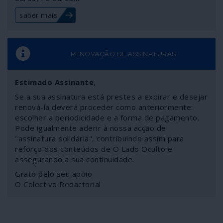
inerência subserviente ao mesmo Trump, é também o
saber mais
escolhido pela União Europeia e pelo governo de
Portugal para "presidente legítimo" da Venezuela e
"restaurar a democracia" no país. Conheça Juan Gaidó, o
golpista venezuelano que o mundo "civilizado" e a fina
RENOVAÇÃO DE ASSINATURAS
flor dos media fast news veneram sem
verdadeiramente curarem de saber quem é.
Estimado Assinante
,
Se a sua assinatura está prestes a expirar e desejar
renová-la deverá proceder como anteriormente:
escolher a periodicidade e a forma de pagamento.
Pode igualmente aderir à nossa acção de
"assinatura solidária", contribuindo assim para
reforço dos conteúdos de O Lado Oculto e
assegurando a sua continuidade.
Grato pelo seu apoio
O Colectivo Redactorial