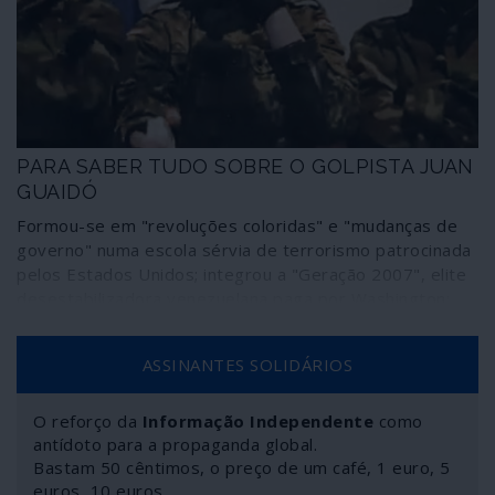
PARA SABER TUDO SOBRE O GOLPISTA JUAN
GUAIDÓ
Formou-se em "revoluções coloridas" e "mudanças de
governo" numa escola sérvia de terrorismo patrocinada
pelos Estados Unidos; integrou a "Geração 2007", elite
desestabilizadora venezuelana paga por Washington;
fez estágios nas arruaças sangrentas e assassinas de
2014 e 2017 chamadas "guarimbas"; a sua carreira foi
ASSINANTES SOLIDÁRIOS
relativamente discreta até se proclamar "presidente" da
Assembleia Nacional e da Venezuela depois de ter
recebido um telefonema do vice-presidente dos
O reforço da
Informação Independente
como
Estados Unidos, não tendo sido eleito para qualquer
antídoto para a propaganda global.
Bastam 50 cêntimos, o preço de um café, 1 euro, 5
dos lugares. É o escolhido por Trump para administrar, a
euros, 10 euros…
rogo, as maiores reservas petrolíferas mundiais; e, por