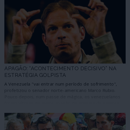
APAGÃO: “ACONTECIMENTO DECISIVO” NA
ESTRATÉGIA GOLPISTA
A Venezuela "vai entrar num período de sofrimento",
profetizou o senador norte-americano Marco Rubio.
Pouco depois, num passe de mágica, os venezuelanos
foram vítimas do maior apagão de energia de sempre.
"Maduro só produz escuridão", escreveu Pompeo,
secretário de Estado norte-americano. "A luz só voltará
quando terminar a usurpação" de Maduro, assegurou o
"presidente interino", Juan Guaidó. Estas pequenas