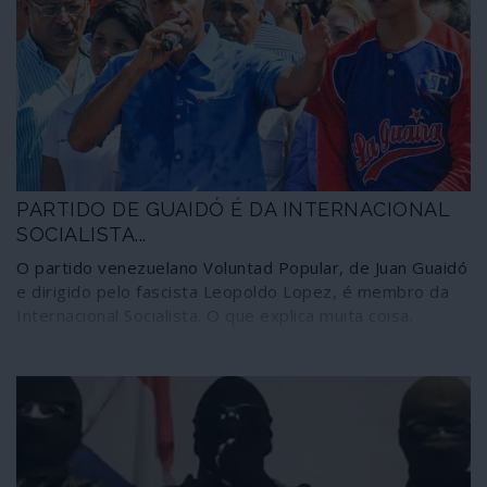
frases explicam o "acidente" dos cortes de energia
eléctrica na Venezuela. Um "acontecimento decisivo"
recomendado em memorando por um dos treinadores
de Guaidó em "mudanças de regime", o sérvio Popovic,
pago por Washington.
PARTIDO DE GUAIDÓ É DA INTERNACIONAL
SOCIALISTA...
O partido venezuelano Voluntad Popular, de Juan Guaidó
e dirigido pelo fascista Leopoldo Lopez, é membro da
Internacional Socialista. O que explica muita coisa.