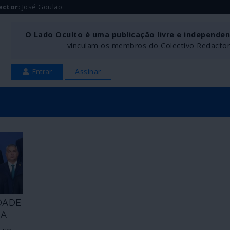
ector
: José Goulão
O Lado Oculto é uma publicação livre e independe
vinculam os membros do Colectivo Redactoria
Entrar
Assinar
DADE
DA