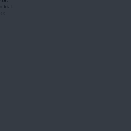
-se,
ficial,
ção
ão
ócua
 não
s, o
legou
bre o
ses em
e
em
s para
mão-
mbros
mados
mento
iais.
vaiu-