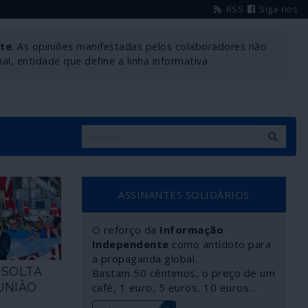
RSS
Siga-nos
nte
. As opiniões manifestadas pelos colaboradores não
l, entidade que define a linha informativa.
ASSINANTES SOLIDÁRIOS
O reforço da
Informação
Independente
como antídoto para
a propaganda global.
 SOLTA
Bastam 50 cêntimos, o preço de um
UNIÃO
café, 1 euro, 5 euros, 10 euros…