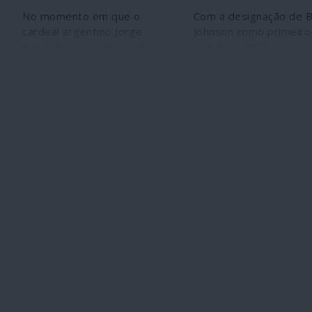
No momento em que o
Com a designação de B
cardeal argentino Jorge
Johnson como primeiro
Bergoglio foi eleito como o
ministro britânico, a v
primeiro pontífice católico
anglo-saxónica que ge
romano jesuíta da história
imperialmente o
papal, longas facas políticas
neoliberalismo globalist
visando o Papa Francisco I
nas mãos de populista
emergiram das sombras do
nacionalistas com voc
Vaticano. Desde o início do
racistas e fascistas. É
papado, Francisco viu-se
alteração qualitativa q
obrigado a lidar com o seu
deve ser lida em bloco
antecessor direitista, o papa
mais que, se o Brexit 
Bento XVI – uma situação
consumar, o Reino Uni
rara nos anais pontifícios –
ficará ainda muito mais
que insistiu em continuar a
interdependente de
morar num apartamento
Washington. Pelas sua
situado no território do
características histerió
Vaticano. Bento não se limita
Boris Johnson vem
a gozar uma reforma
acrescentar um nível m
tranquila: conspira contra
elevado de imprevisibi