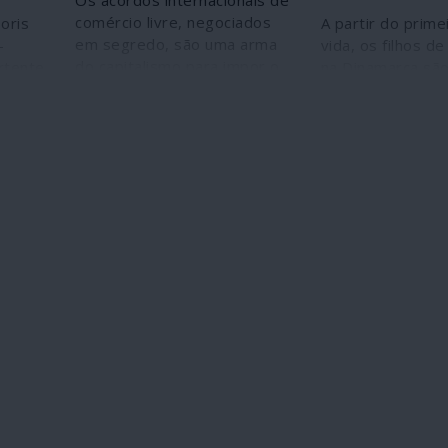
Os acordos internacionais de
comércio livre, negociados
oris
A partir do prime
em segredo, são uma arma
-
vida, os filhos d
do capitalismo para impor o
ertente
na Dinamarca são
projecto de fascismo global,
re
família 25 horas
o seu objectivo.
para serem edu
a fica
"valores dinamar
s
religião a condize
ações
 uma
ue
 tanto
se
do
s
nicas,
ais
lidade