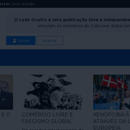
ector
: José Goulão
O Lado Oculto é uma publicação livre e independe
vinculam os membros do Colectivo Redactoria
Entrar
Assinar
 E O
COMÉRCIO LIVRE E
XENOFOBIA À
FASCISMO GLOBAL
ATRAVÉS DA 
EUROPEIA