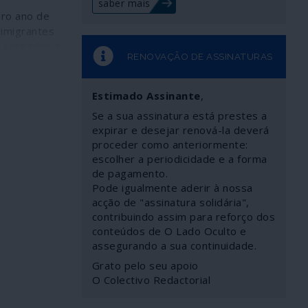
saber mais
iro ano de
e imigrantes
 retirados à
RENOVAÇÃO DE ASSINATURAS
 por semana
cados em
queses" e
Estimado Assinante
,
r.
Se a sua assinatura está prestes a
expirar e desejar renová-la deverá
proceder como anteriormente:
escolher a periodicidade e a forma
de pagamento.
Pode igualmente aderir à nossa
acção de "assinatura solidária",
contribuindo assim para reforço dos
conteúdos de O Lado Oculto e
assegurando a sua continuidade.
Grato pelo seu apoio
O Colectivo Redactorial