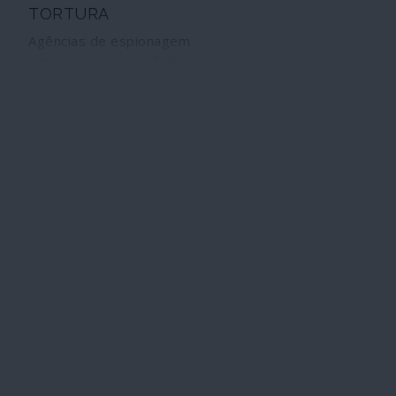
TORTURA
Agências de espionagem
norte-americanas abriram
concurso para "melhorar as
técnicas de interrogatório",
enquanto prosseguem a
busca do "soro da verdade".