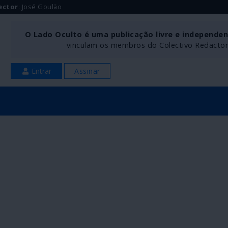
ector
: José Goulão
O Lado Oculto é uma publicação livre e independe
vinculam os membros do Colectivo Redactoria
Entrar
Assinar