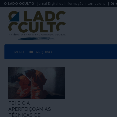
O LADO OCULTO
- Jornal Digital de Informação Internacional |
Dir
MENU
ARQUIVO
FBI E CIA
APERFEIÇOAM AS
TÉCNICAS DE