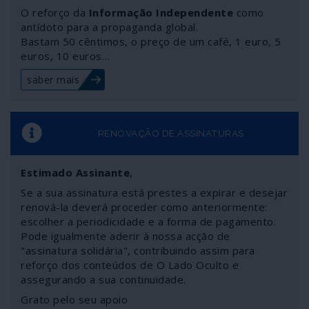
semanas os testes de pagamento com uma nova moeda
O reforço da
Informação Independente
como
sem existência física: o yuan digital. Trata-se de uma
antídoto para a propaganda global.
Bastam 50 cêntimos, o preço de um café, 1 euro, 5
etapa para o lançamento do chamado Pagamento
euros, 10 euros…
Electrónico em Moeda Digital. São fortes os indícios de
que o yuan digital soberano em preparação poderá ser
saber mais
garantido por ouro – ao contrário do que acontece com
o dólar norte-americano, a moeda de reserva mundial.
Tudo isto significa que a partir daí nada ficará como
dantes em termos de pagamentos internacionais. Será
RENOVAÇÃO DE ASSINATURAS
esta uma das razões sub-reptícias para a incontida ira
de Washington contra Pequim?
Estimado Assinante
,
Se a sua assinatura está prestes a expirar e desejar
renová-la deverá proceder como anteriormente:
escolher a periodicidade e a forma de pagamento.
Pode igualmente aderir à nossa acção de
"assinatura solidária", contribuindo assim para
reforço dos conteúdos de O Lado Oculto e
assegurando a sua continuidade.
Grato pelo seu apoio