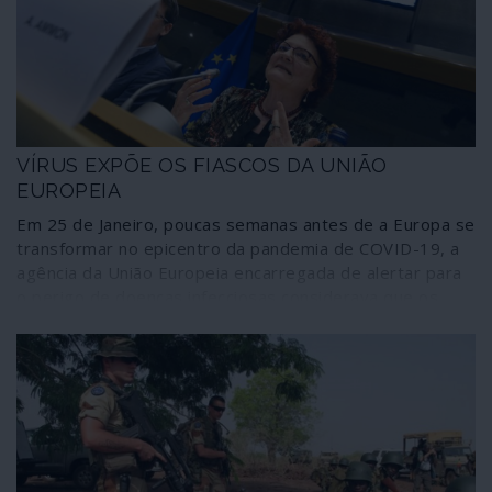
VÍRUS EXPÕE OS FIASCOS DA UNIÃO
EUROPEIA
Em 25 de Janeiro, poucas semanas antes de a Europa se
transformar no epicentro da pandemia de COVID-19, a
agência da União Europeia encarregada de alertar para
o perigo de doenças infecciosas considerava que os
Estados membros estavam em condições para atacar
um surto logo que os casos fossem detectados. O
desenvolvimento dos acontecimentos revela, mais uma
vez, que a União Europeia é um fracasso absoluto em
termos de protecção social e da saúde dos cidadãos
dos Estados membros.