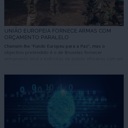
UNIÃO EUROPEIA FORNECE ARMAS COM
ORÇAMENTO PARALELO
Chamam-lhe “Fundo Europeu para a Paz”, mas o
objectivo pretendido é o de Bruxelas fornecer
armamento letal a exércitos de países africanos com um
orçamento paralelo ao da União Europeia, mas sob
supervisão comunitária. A ideia tem um ano e foi
discutida ao nível de embaixadores no dia 27 de
Novembro.