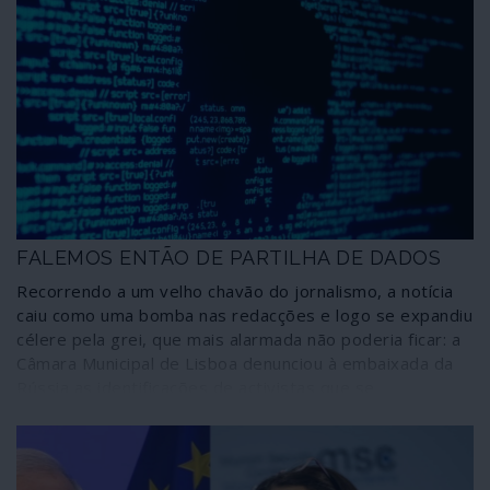
FALEMOS ENTÃO DE PARTILHA DE DADOS
Recorrendo a um velho chavão do jornalismo, a notícia
caiu como uma bomba nas redacções e logo se expandiu
célere pela grei, que mais alarmada não poderia ficar: a
Câmara Municipal de Lisboa denunciou à embaixada da
Rússia as identificações de activistas que se
manifestaram em Lisboa por um abnegado prosélito da
resistência anti-Putin. Como deve ser nestas ocasiões
de extrema gravidade para a nação, o chefe de Estado
tomou as dores da comunidade e em palavras enfáticas