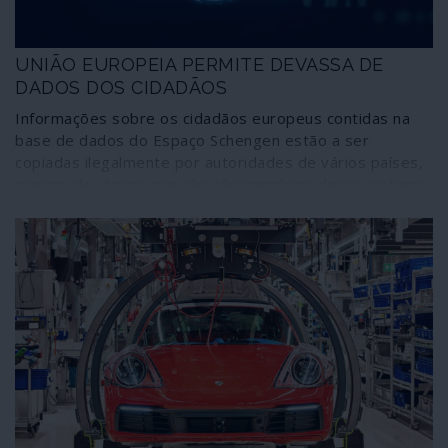
UNIÃO EUROPEIA PERMITE DEVASSA DE
DADOS DOS CIDADÃOS
Informações sobre os cidadãos europeus contidas na
base de dados do Espaço Schengen estão a ser
copiadas ilegalmente por autoridades de vários países,
mesmo de alguns que não são membros desse sistema,
incluindo o Reino Unido. Há conhecimento de que esses
dados são transmitidos a empresas privadas e também
às agências de espionagem dos Estados Unidos da
América. Existem “riscos sérios e imediatos” para a
integridade e segurança dos dados “e dos seus
titulares”, reconhece um relatório confidencial ao nível
da Comissão Europeia.