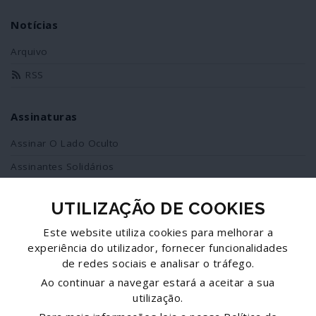
Notícias
Arquivo
RSS
Assinaturas
Assinar O Lado Oculto
Assinantes Solidários
UTILIZAÇÃO DE COOKIES
Redes Sociais
Este website utiliza cookies para melhorar a
Siga-nos no facebook
experiência do utilizador, fornecer funcionalidades
de redes sociais e analisar o tráfego.
Partilhe esta página
Ao continuar a navegar estará a aceitar a sua
utilização.
Facebook