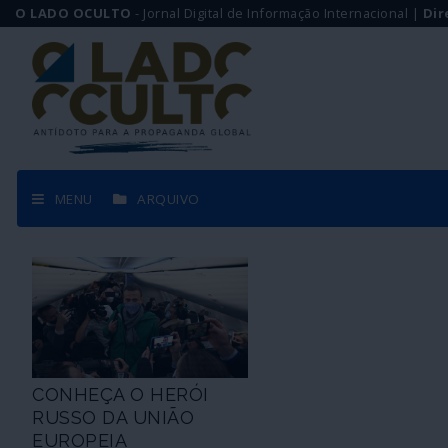
O LADO OCULTO
- Jornal Digital de Informação Internacional |
Dir
MENU
ARQUIVO
CONHEÇA O HERÓI
RUSSO DA UNIÃO
EUROPEIA