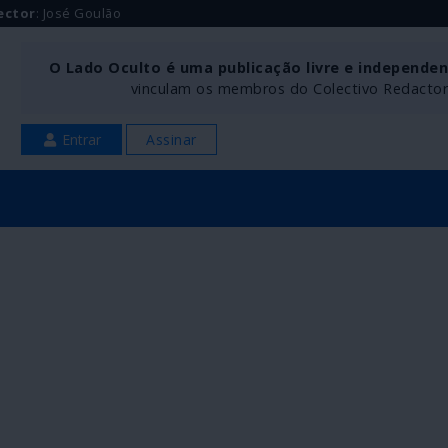
ector
: José Goulão
O Lado Oculto é uma publicação livre e independe
vinculam os membros do Colectivo Redactoria
Entrar
Assinar