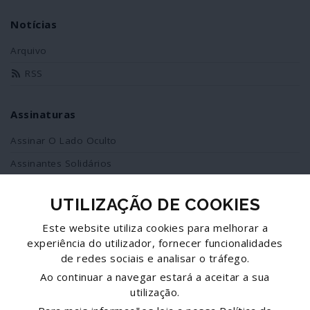
Notícias
Arquivo
RSS
Assinaturas
Assinar O Lado Oculto
Assinantes Solidários
UTILIZAÇÃO DE COOKIES
Redes Sociais
Este website utiliza cookies para melhorar a
Siga-nos no facebook
experiência do utilizador, fornecer funcionalidades
de redes sociais e analisar o tráfego.
Partilhe esta página
Ao continuar a navegar estará a aceitar a sua
utilização.
Facebook