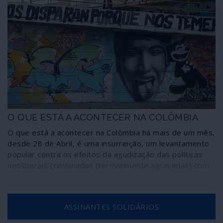
O QUE ESTÁ A ACONTECER NA COLÔMBIA
O que está a acontecer na Colômbia há mais de um mês,
desde 28 de Abril, é uma insurreição, um levantamento
popular contra os efeitos da agudização das políticas
neoliberais combinadas (terrivelmente agravadas) com
uma gestão catastrófica da pandemia, que castiga
sobretudo as camadas mais desfavorecidas. O que está
a acontecer na Colômbia é uma resposta brutal do
ASSINANTES SOLIDÁRIOS
narco-Estado fascista contra a generalidade da
população através de um aparelho repressivo montado