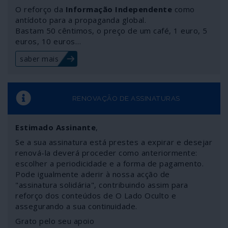
ao longo de seis décadas e que tem nas forças armadas
O reforço da
Informação Independente
como
o principal suporte, articulando as polícias de segurança,
antídoto para a propaganda global.
as unidades móveis de assalto e a entranhada teia de
Bastam 50 cêntimos, o preço de um café, 1 euro, 5
euros, 10 euros…
grupos paramilitares ou esquadrões da morte.
saber mais
RENOVAÇÃO DE ASSINATURAS
Estimado Assinante
,
Se a sua assinatura está prestes a expirar e desejar
renová-la deverá proceder como anteriormente:
escolher a periodicidade e a forma de pagamento.
Pode igualmente aderir à nossa acção de
"assinatura solidária", contribuindo assim para
reforço dos conteúdos de O Lado Oculto e
assegurando a sua continuidade.
Grato pelo seu apoio