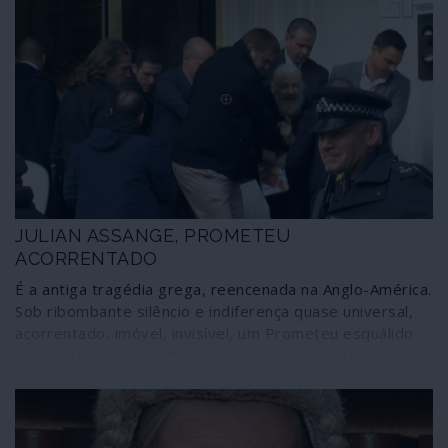
JULIAN ASSANGE, PROMETEU
ACORRENTADO
É a antiga tragédia grega, reencenada na Anglo-América.
Sob ribombante silêncio e indiferença quase universal,
acorrentado, imóvel, invisível, um Prometeu esquálido
foi transferido do patíbulo para um julgamento-
espectáculo num tribunal gótico fake, dentro de uma
prisão medieval.