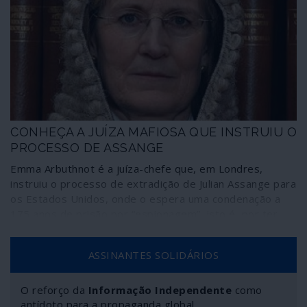
CONHEÇA A JUÍZA MAFIOSA QUE INSTRUIU O
PROCESSO DE ASSANGE
Emma Arbuthnot é a juíza-chefe que, em Londres,
instruiu o processo de extradição de Julian Assange para
os Estados Unidos, onde o espera uma condenação a
175 anos de prisão por “espionagem”, isto é, por ter
publicado, enquanto jornalista de investigação, provas
dos crimes de guerra dos Estados Unidos, entre os
ASSINANTES SOLIDÁRIOS
quais vídeos de massacres de civis no Iraque e no
Afeganistão. No processo, confiado à juíza Vanessa
Baraitser, foram rejeitados todos os requerimentos da
O reforço da
Informação Independente
como
defesa.
antídoto para a propaganda global.