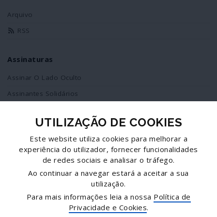
Arquivo
RSS
Assinaturas
Assinar O Lado Oculto
Assinantes Solidários
UTILIZAÇÃO DE COOKIES
Redes Sociais
Este website utiliza cookies para melhorar a
Siga-nos no facebook
experiência do utilizador, fornecer funcionalidades
de redes sociais e analisar o tráfego.
Partilhe esta página
Ao continuar a navegar estará a aceitar a sua
utilização.
Facebook
Para mais informações leia a nossa
Política de
Twitter
Privacidade e Cookies
.