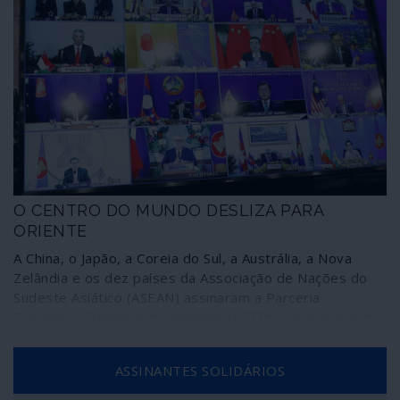
O CENTRO DO MUNDO DESLIZA PARA
ORIENTE
A China, o Japão, a Coreia do Sul, a Austrália, a Nova
Zelândia e os dez países da Associação de Nações do
Sudeste Asiático (ASEAN) assinaram a Parceria
Económica Regional Abrangente (RCEP), o maior acordo
comercial do mundo, um mercado integrado que envolve
30% da economia mundial e 2200 milhões de pessoas.
ASSINANTES SOLIDÁRIOS
Trata-se de uma grande plataforma que poderá
intersectar-se com várias outras entidades regionais da