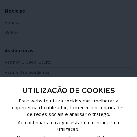
Notícias
Arquivo
RSS
Assinaturas
Assinar O Lado Oculto
Assinantes Solidários
UTILIZAÇÃO DE COOKIES
Redes Sociais
Este website utiliza cookies para melhorar a
Siga-nos no facebook
experiência do utilizador, fornecer funcionalidades
de redes sociais e analisar o tráfego.
Partilhe esta página
Ao continuar a navegar estará a aceitar a sua
utilização.
Facebook