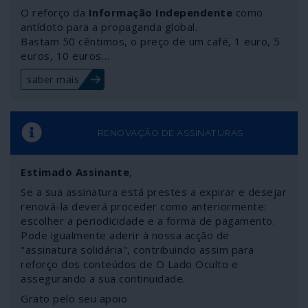
geoeconomia mas também da geopolítica. A
O reforço da
Informação Independente
como
comunicação corporativa praticamente não deu por isso,
antídoto para a propaganda global.
Bastam 50 cêntimos, o preço de um café, 1 euro, 5
a não ser para dizer que se trata de mais uma arma da
euros, 10 euros…
China contra “o Ocidente”. Um “Ocidente” que continua a
olhar-se como o centro do mundo – e a comportar-se
saber mais
colonialmente como tal. Enquanto ele, o centro do
mundo, continua a deslizar inapelavelmente para
Oriente.
RENOVAÇÃO DE ASSINATURAS
Estimado Assinante
,
Se a sua assinatura está prestes a expirar e desejar
renová-la deverá proceder como anteriormente:
escolher a periodicidade e a forma de pagamento.
Pode igualmente aderir à nossa acção de
"assinatura solidária", contribuindo assim para
reforço dos conteúdos de O Lado Oculto e
assegurando a sua continuidade.
Grato pelo seu apoio