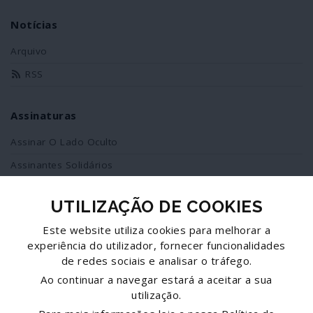
Notícias
Arquivo
RSS
Assinaturas
Assinar O Lado Oculto
Assinantes Solidários
UTILIZAÇÃO DE COOKIES
Redes Sociais
Este website utiliza cookies para melhorar a
Siga-nos no facebook
experiência do utilizador, fornecer funcionalidades
de redes sociais e analisar o tráfego.
Partilhe esta página
Ao continuar a navegar estará a aceitar a sua
utilização.
Facebook