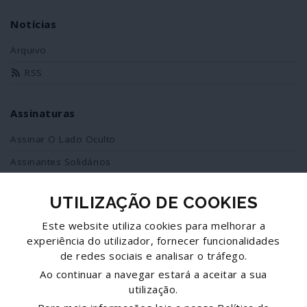
Notícias
Arquivo
RSS
Assinaturas
Assinar O Lado Oculto
Assinantes Solidários
UTILIZAÇÃO DE COOKIES
Redes Sociais
Este website utiliza cookies para melhorar a
Siga-nos no facebook
experiência do utilizador, fornecer funcionalidades
de redes sociais e analisar o tráfego.
Partilhe esta página
Ao continuar a navegar estará a aceitar a sua
utilização.
Facebook