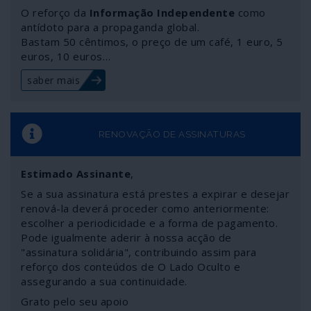
posições ditadas constitucionalmente têm ganho de
O reforço da
Informação Independente
como
causa no Banco Central Europeu – terminando com as
antídoto para a propaganda global.
compras de dívida dos Estados membros. Mas se isto
Bastam 50 cêntimos, o preço de um café, 1 euro, 5
euros, 10 euros…
acontecer, países como França e a Itália terão de por
em causa a continuidade no euro porque as suas
saber mais
economias não sobrevivem sem as compras de dívida e
os mecanismos (não assumidos) de financiamento
monetário através do BCE. O euro, tal como o
conhecemos, está entre a vida e a morte.
RENOVAÇÃO DE ASSINATURAS
Estimado Assinante
,
Se a sua assinatura está prestes a expirar e desejar
renová-la deverá proceder como anteriormente:
escolher a periodicidade e a forma de pagamento.
Pode igualmente aderir à nossa acção de
"assinatura solidária", contribuindo assim para
reforço dos conteúdos de O Lado Oculto e
assegurando a sua continuidade.
Grato pelo seu apoio