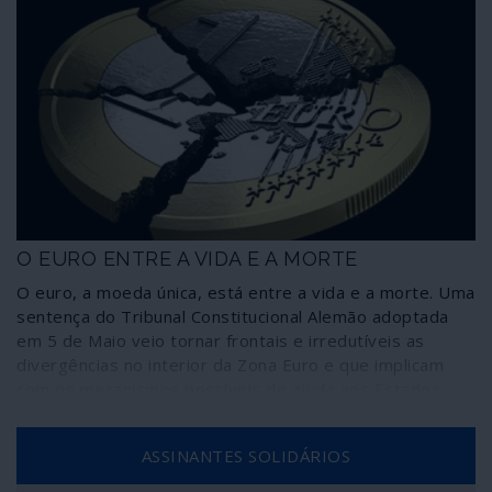
O EURO ENTRE A VIDA E A MORTE
O euro, a moeda única, está entre a vida e a morte. Uma
sentença do Tribunal Constitucional Alemão adoptada
em 5 de Maio veio tornar frontais e irredutíveis as
divergências no interior da Zona Euro e que implicam
com os mecanismos possíveis de ajuda aos Estados
membros para combater a crise económica decorrente
da pandemia do COVID-19. Como a seguir se explica, a
ASSINANTES SOLIDÁRIOS
situação resultante da sentença do Tribunal criou um
quadro no qual ou a Alemanha sai do euro ou as suas