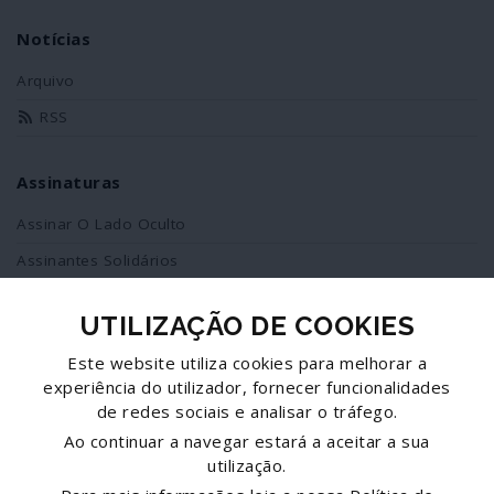
Notícias
Arquivo
RSS
Assinaturas
Assinar O Lado Oculto
Assinantes Solidários
UTILIZAÇÃO DE COOKIES
Redes Sociais
Este website utiliza cookies para melhorar a
Siga-nos no facebook
experiência do utilizador, fornecer funcionalidades
de redes sociais e analisar o tráfego.
Partilhe esta página
Ao continuar a navegar estará a aceitar a sua
utilização.
Facebook