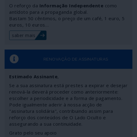
aplicação ao controlo psicossocial e à indústria da morte.
O reforço da
Informação Independente
como
Um tema para o qual deixamos factos e pistas de
antídoto para a propaganda global.
Bastam 50 cêntimos, o preço de um café, 1 euro, 5
reflexão.
euros, 10 euros…
saber mais
RENOVAÇÃO DE ASSINATURAS
Estimado Assinante
,
Se a sua assinatura está prestes a expirar e desejar
renová-la deverá proceder como anteriormente:
escolher a periodicidade e a forma de pagamento.
Pode igualmente aderir à nossa acção de
"assinatura solidária", contribuindo assim para
reforço dos conteúdos de O Lado Oculto e
assegurando a sua continuidade.
Grato pelo seu apoio