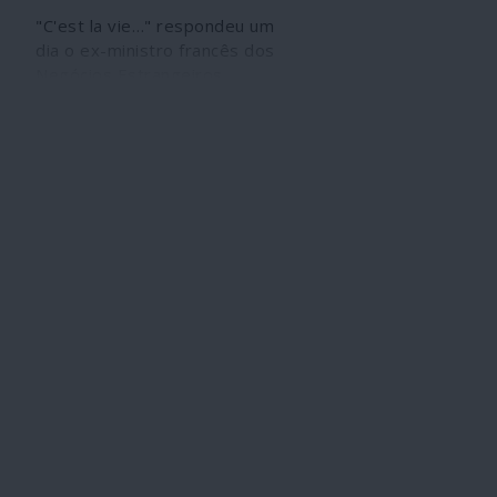
"C'est la vie…" respondeu um
dia o ex-ministro francês dos
Negócios Estrangeiros,
Laurent Fabius, quando
confrontado com o facto de
apoiar terroristas que
depois combate