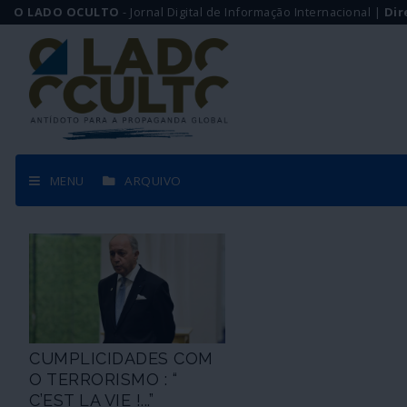
O LADO OCULTO
- Jornal Digital de Informação Internacional |
Dir
MENU
ARQUIVO
CUMPLICIDADES COM
O TERRORISMO : “
C’EST LA VIE !...”