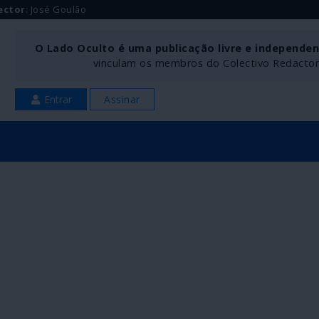
ector
: José Goulão
O Lado Oculto é uma publicação livre e independe
vinculam os membros do Colectivo Redactoria
Entrar
Assinar