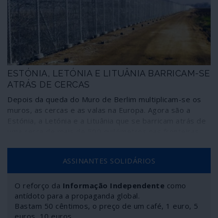
ESTÓNIA, LETÓNIA E LITUÂNIA BARRICAM-SE
ATRÁS DE CERCAS
Depois da queda do Muro de Berlim multiplicam-se os
muros, as cercas e as valas na Europa. Agora são a
Estónia, a Letónia e a Lituânia que se barricam atrás de
uma cerca de mais de 500 quilómetros nas fronteiras
com a Rússia.
ASSINANTES SOLIDÁRIOS
O reforço da
Informação Independente
como
antídoto para a propaganda global.
Bastam 50 cêntimos, o preço de um café, 1 euro, 5
euros, 10 euros…