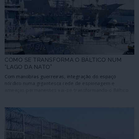
passo na criação de um clima de tensão cada vez mais
próximo do conflito aberto. Tensão acompanhada por
despesas militares em progressão constante, em
prejuízo dos investimentos sociais nos países aliados. E
aumentando exponencialmente o tráfego aéreo militar,
enquanto a actividade da aviação civil é restringida por
causa do COVID.
COMO SE TRANSFORMA O BÁLTICO NUM
“LAGO DA NATO”
Com manobras guerreiras, integração do espaço
nórdico numa gigantesca rede de espionagem e
ameaças permanentes vai-se transformando o Báltico
num "lago da NATO"