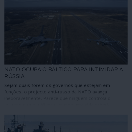
NATO OCUPA O BÁLTICO PARA INTIMIDAR A
RÚSSIA
Sejam quais forem os governos que estejam em
funções, o projecto anti-russo da NATO avança
inexoravelmente. Parece que ninguém controla o
assunto e que a Aliança assume uma vida própria
sobrepondo-se aos executivos dos Estados membros.
A colocação de um dispositivo nuclear nos países
bálticos, acompanhada por uma sucessão de jogos de
guerra sem interrupção na mesma região, é um novo