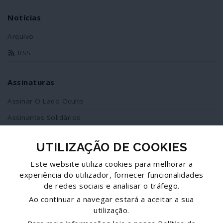
Notícias
Arquivo
RSS
Assinaturas
Assinar O Lado Oculto
Assinantes Solidários
UTILIZAÇÃO DE COOKIES
Redes Sociais
Este website utiliza cookies para melhorar a
Siga-nos no facebook
experiência do utilizador, fornecer funcionalidades
de redes sociais e analisar o tráfego.
Partilhe esta página
Ao continuar a navegar estará a aceitar a sua
utilização.
Facebook