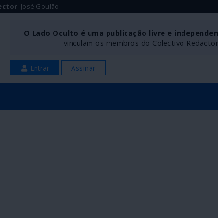
ector
: José Goulão
O Lado Oculto é uma publicação livre e independe
vinculam os membros do Colectivo Redactoria
Entrar
Assinar