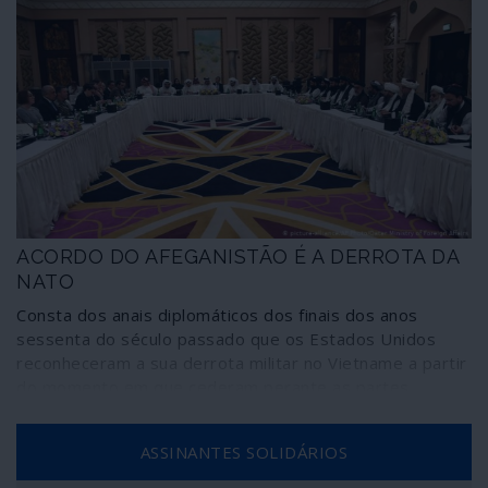
ACORDO DO AFEGANISTÃO É A DERROTA DA
NATO
Consta dos anais diplomáticos dos finais dos anos
sessenta do século passado que os Estados Unidos
reconheceram a sua derrota militar no Vietname a partir
do momento em que cederam perante as partes
vietnamitas na discussão sobre o formato da mesa de
conversações em Paris – que, na prática, reconheceu o
ASSINANTES SOLIDÁRIOS
Governo Revolucionário Provisório do Vietname do Sul.
Cinquenta anos depois, a assinatura de um acordo com