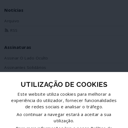
Notícias
Arquivo
RSS
Assinaturas
Assinar O Lado Oculto
Assinantes Solidários
UTILIZAÇÃO DE COOKIES
Redes Sociais
Este website utiliza cookies para melhorar a
Siga-nos no facebook
experiência do utilizador, fornecer funcionalidades
de redes sociais e analisar o tráfego.
Partilhe esta página
Ao continuar a navegar estará a aceitar a sua
utilização.
Facebook