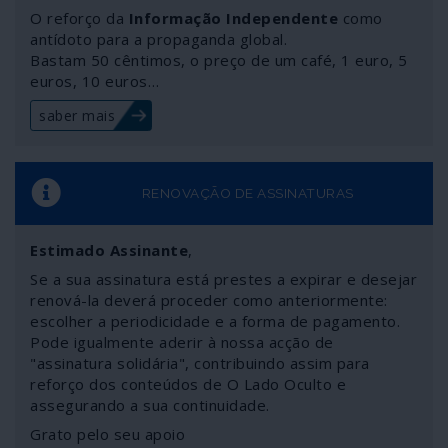
os Talibã em Doha, no Qatar, é a confissão da derrota
O reforço da
Informação Independente
como
norte-americana na sua mais longa guerra, a do
antídoto para a propaganda global.
Bastam 50 cêntimos, o preço de um café, 1 euro, 5
Afeganistão. Uma derrota que não é apenas dos
euros, 10 euros…
Estados Unidos mas também da NATO – logo dos
próprios governos que integram a aliança.
saber mais
RENOVAÇÃO DE ASSINATURAS
Estimado Assinante
,
Se a sua assinatura está prestes a expirar e desejar
renová-la deverá proceder como anteriormente:
escolher a periodicidade e a forma de pagamento.
Pode igualmente aderir à nossa acção de
"assinatura solidária", contribuindo assim para
reforço dos conteúdos de O Lado Oculto e
assegurando a sua continuidade.
Grato pelo seu apoio