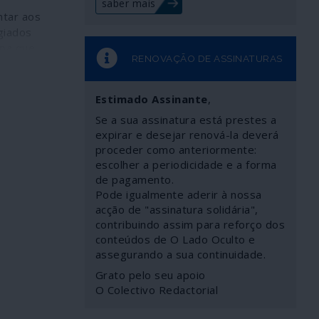
saber mais
ntar aos
giados
opa que
RENOVAÇÃO DE ASSINATURAS
uma
ária se
Estimado Assinante
,
e a viagem
Se a sua assinatura está prestes a
derá que
expirar e desejar renová-la deverá
es
proceder como anteriormente:
m carrinhas
escolher a periodicidade e a forma
és do
de pagamento.
 do Saara e
Pode igualmente aderir à nossa
ram-se em
acção de "assinatura solidária",
ções que os
contribuindo assim para reforço dos
s agitadas.
conteúdos de O Lado Oculto e
ros de
assegurando a sua continuidade.
e sede ou
Grato pelo seu apoio
 disso,
O Colectivo Redactorial
de que
ovo.