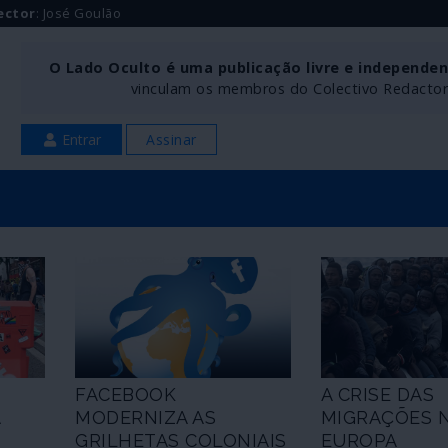
ector
: José Goulão
O Lado Oculto é uma publicação livre e independe
vinculam os membros do Colectivo Redactoria
Entrar
Assinar
FACEBOOK
A CRISE DAS
A
MODERNIZA AS
MIGRAÇÕES N
GRILHETAS COLONIAIS
EUROPA