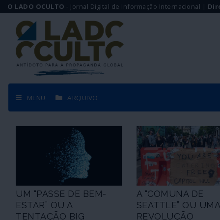
O LADO OCULTO
- Jornal Digital de Informação Internacional |
Dir
MENU
ARQUIVO
UM “PASSE DE BEM-
A “COMUNA DE
ESTAR” OU A
SEATTLE” OU UM
TENTAÇÃO BIG
REVOLUÇÃO