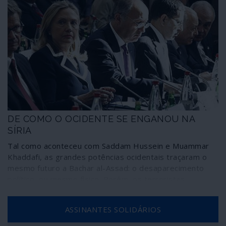
DE COMO O OCIDENTE SE ENGANOU NA
SÍRIA
Tal como aconteceu com Saddam Hussein e Muammar
Khaddafi, as grandes potências ocidentais traçaram o
mesmo futuro a Bachar al-Assad: o desaparecimento
político, ou mesmo físico. Porém, os terroristas
"moderados" apoiados pelo Ocidente na guerra contra a
Síria transformaram-se numa apocalíptica máquina de
ASSINANTES SOLIDÁRIOS
morte e, apesar disso, Bachar al-Assad emergiu como
vencedor do conflito e tendo ao lado uma grande