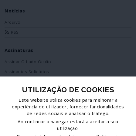
Notícias
Arquivo
RSS
Assinaturas
Assinar O Lado Oculto
Assinantes Solidários
UTILIZAÇÃO DE COOKIES
Redes Sociais
Este website utiliza cookies para melhorar a
Siga-nos no facebook
experiência do utilizador, fornecer funcionalidades
de redes sociais e analisar o tráfego.
Partilhe esta página
Ao continuar a navegar estará a aceitar a sua
utilização.
Facebook