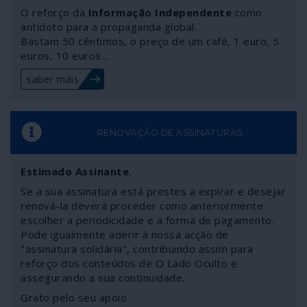
potência, a Rússia. Mais uma vez o Ocidente tomou os
O reforço da
Informação Independente
como
desejos por realidades, leu a narrativa dos
antídoto para a propaganda global.
Bastam 50 cêntimos, o preço de um café, 1 euro, 5
acontecimentos ao contrário e saiu humilhado. Só que
euros, 10 euros…
isso custou milhões de vítimas, uma crise de refugiados
e deixou um país e um povo em ruínas.
saber mais
RENOVAÇÃO DE ASSINATURAS
Estimado Assinante
,
Se a sua assinatura está prestes a expirar e desejar
renová-la deverá proceder como anteriormente:
escolher a periodicidade e a forma de pagamento.
Pode igualmente aderir à nossa acção de
"assinatura solidária", contribuindo assim para
reforço dos conteúdos de O Lado Oculto e
assegurando a sua continuidade.
Grato pelo seu apoio