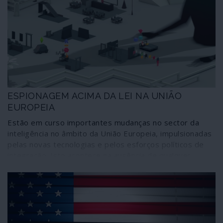
ESPIONAGEM ACIMA DA LEI NA UNIÃO
EUROPEIA
Estão em curso importantes mudanças no sector da
inteligência no âmbito da União Europeia, impulsionadas
pelas novas tecnologias e pelos esforços políticos de
integração. Isto acontece na ausência de qualquer
debate público, acima da lei e com graves falhas de
controlo e supervisão, pelo que volta a correr-se o risco
de perder a legitimidade democrática destas
transformações.