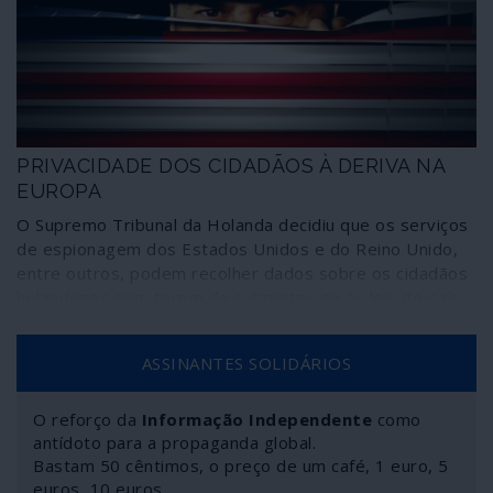
PRIVACIDADE DOS CIDADÃOS À DERIVA NA
EUROPA
O Supremo Tribunal da Holanda decidiu que os serviços
de espionagem dos Estados Unidos e do Reino Unido,
entre outros, podem recolher dados sobre os cidadãos
holandeses sem terem de submeter-se às leis do país.
A vida privada à deriva
ASSINANTES SOLIDÁRIOS
O reforço da
Informação Independente
como
antídoto para a propaganda global.
Bastam 50 cêntimos, o preço de um café, 1 euro, 5
euros, 10 euros…