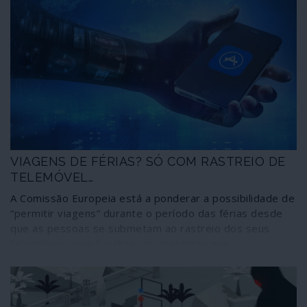
VIAGENS DE FÉRIAS? SÓ COM RASTREIO DE
TELEMÓVEL…
A Comissão Europeia está a ponderar a possibilidade de
“permitir viagens” durante o período das férias desde
que as pessoas se submetam ao rastreio dos seus
telemóveis para fiscalizar os contactos que
estabeleçam – um método de controlo dos cidadãos
que adquire cada vez mais adeptos entre membros das
principais instâncias da União Europeia.