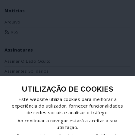
Notícias
Arquivo
RSS
Assinaturas
Assinar O Lado Oculto
Assinantes Solidários
UTILIZAÇÃO DE COOKIES
Redes Sociais
Este website utiliza cookies para melhorar a
Siga-nos no facebook
experiência do utilizador, fornecer funcionalidades
de redes sociais e analisar o tráfego.
Partilhe esta página
Ao continuar a navegar estará a aceitar a sua
utilização.
Facebook