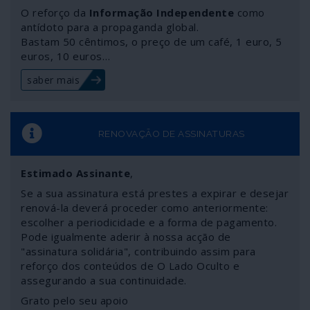
manifestou a sua revolta – que é a revolta de todos –
O reforço da
Informação Independente
como
com o comportamento municipal. Pena é que o mesmo
antídoto para a propaganda global.
chefe de Estado e as carpideiras mediáticas não
Bastam 50 cêntimos, o preço de um café, 1 euro, 5
euros, 10 euros…
expressem ira semelhante quando a mesma Câmara
Municipal partilha com a embaixada de Israel e a benigna
saber mais
Mossad as identidades de activistas portugueses e
palestinianos que não concordam com as chacinas em
Gaza e a limpeza étnica praticadas pelo Estado sionista.
Falemos então de partilha de dados.
RENOVAÇÃO DE ASSINATURAS
Estimado Assinante
,
Se a sua assinatura está prestes a expirar e desejar
renová-la deverá proceder como anteriormente:
escolher a periodicidade e a forma de pagamento.
Pode igualmente aderir à nossa acção de
"assinatura solidária", contribuindo assim para
reforço dos conteúdos de O Lado Oculto e
assegurando a sua continuidade.
Grato pelo seu apoio