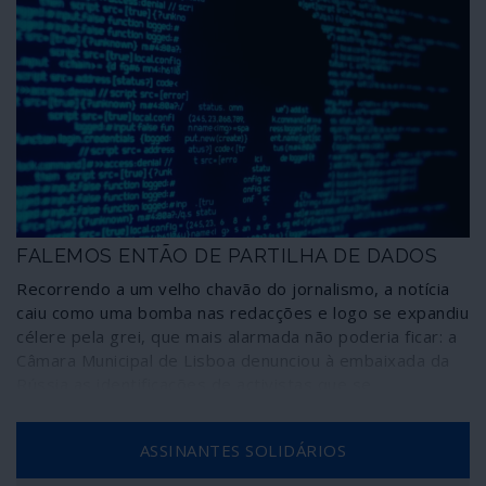
FALEMOS ENTÃO DE PARTILHA DE DADOS
Recorrendo a um velho chavão do jornalismo, a notícia
caiu como uma bomba nas redacções e logo se expandiu
célere pela grei, que mais alarmada não poderia ficar: a
Câmara Municipal de Lisboa denunciou à embaixada da
Rússia as identificações de activistas que se
manifestaram em Lisboa por um abnegado prosélito da
resistência anti-Putin. Como deve ser nestas ocasiões
ASSINANTES SOLIDÁRIOS
de extrema gravidade para a nação, o chefe de Estado
tomou as dores da comunidade e em palavras enfáticas