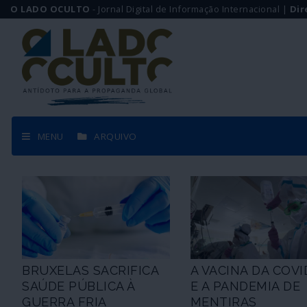
O LADO OCULTO
- Jornal Digital de Informação Internacional |
Dir
MENU
ARQUIVO
BRUXELAS SACRIFICA
A VACINA DA COVI
SAÚDE PÚBLICA À
E A PANDEMIA DE
GUERRA FRIA
MENTIRAS