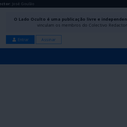
ector
: José Goulão
O Lado Oculto é uma publicação livre e independe
vinculam os membros do Colectivo Redactoria
Entrar
Assinar