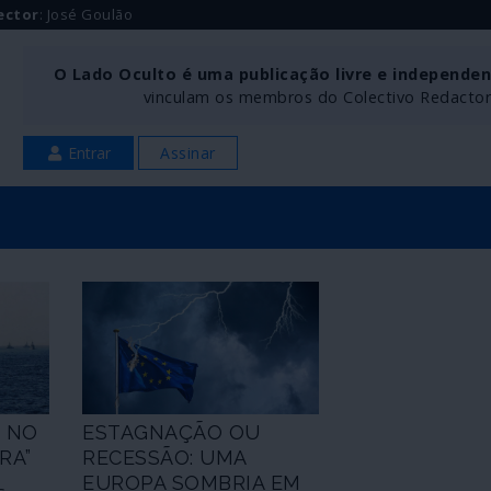
ector
: José Goulão
O Lado Oculto é uma publicação livre e independe
vinculam os membros do Colectivo Redactoria
Entrar
Assinar
S NO
ESTAGNAÇÃO OU
RA”
RECESSÃO: UMA
EUROPA SOMBRIA EM