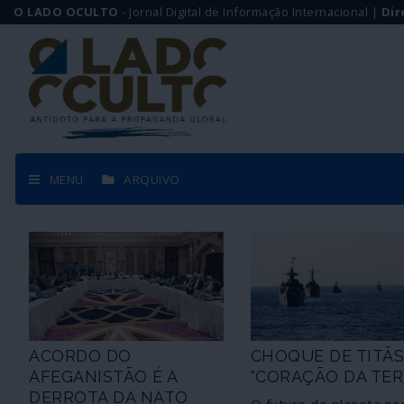
O LADO OCULTO
- Jornal Digital de Informação Internacional |
Dir
MENU
ARQUIVO
ACORDO DO
CHOQUE DE TITÃ
AFEGANISTÃO É A
“CORAÇÃO DA TER
DERROTA DA NATO