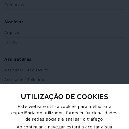
Contactos
Notícias
Arquivo
RSS
Assinaturas
Assinar O Lado Oculto
Assinantes Solidários
UTILIZAÇÃO DE COOKIES
Redes Sociais
Este website utiliza cookies para melhorar a
Siga-nos no facebook
experiência do utilizador, fornecer funcionalidades
de redes sociais e analisar o tráfego.
Partilhe esta página
Ao continuar a navegar estará a aceitar a sua