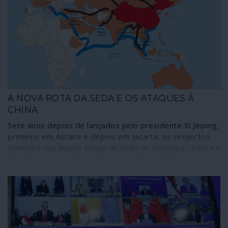
A NOVA ROTA DA SEDA E OS ATAQUES À
CHINA
Sete anos depois de lançados pelo presidente Xi Jinping,
primeiro em Astana e depois em Jacarta, os projectos
chineses das Novas Rotas da Seda ou Iniciativa Cintura e
Estrada (ICE) – Belt and Road Iniciative (BRI) – deixam
cada vez mais a oligarquia plutocrática norte-americana
num transe alucinado.