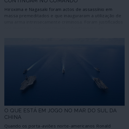
CONTINUAM NO COMANDO
Hiroxima e Nagasaki foram actos de assassínio em
massa premeditados e que inauguraram a utilização de
uma arma intrinsecamente criminosa. Foram justificados
por mentiras que constituem o fundamento da
propaganda de guerra dos Estados Unidos no século
XXI, lançando um novo inimigo e alvo – a China.
O QUE ESTÁ EM JOGO NO MAR DO SUL DA
CHINA
Quando os porta-aviões norte-americanos Ronald