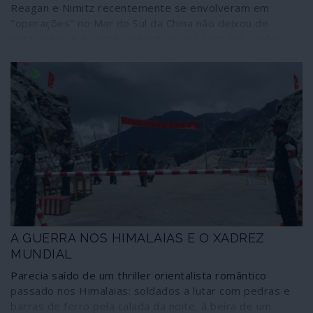
Reagan e Nimitz recentemente se envolveram em
"operações" no Mar do Sul da China não deixou de
notar-se que a Frota do Pacífico dos Estados Unidos
estava a fazer os possíveis para transformar a teoria
infantil da armadilha de Tucídides, uma provocação de
guerra, numa profecia auto-realizável.
A GUERRA NOS HIMALAIAS E O XADREZ
MUNDIAL
Parecia saído de um thriller orientalista romântico
passado nos Himalaias: soldados a lutar com pedras e
barras de ferro pela calada da noite, à beira de um