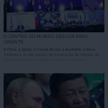
O CENTRO DO MUNDO DESLIZA PARA
ORIENTE
A China, o Japão, a Coreia do Sul, a Austrália, a Nova
Zelândia e os dez países da Associação de Nações do
Sudeste Asiático (ASEAN) assinaram a Parceria
Económica Regional Abrangente (RCEP), o maior acordo
comercial do mundo, um mercado integrado que envolve
30% da economia mundial e 2200 milhões de pessoas.
Trata-se de uma grande plataforma que poderá
intersectar-se com várias outras entidades regionais da
geoeconomia mas também da geopolítica. A
comunicação corporativa praticamente não deu por isso,
a não ser para dizer que se trata de mais uma arma da
China contra “o Ocidente”. Um “Ocidente” que continua a