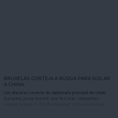
precipício a mais de quatro mil metros de altitude,
alguns deles mergulhando para a morte num rio quase
congelado e morrendo de hipotermia.
BRUXELAS CORTEJA A RÚSSIA PARA ISOLAR
A CHINA
Um discurso recente do diplomata principal da União
Europeia, Josep Borrell, que fez soar campainhas
porque sugere “o fim da liderança” norte-americana,
indicia que o velho continente pode estar a ensaiar uma
nova ordem nas relações com a Ásia namorando a