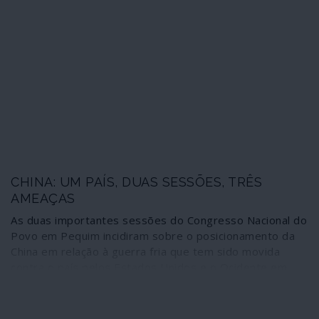
Rússia – uma estratégia cujo comando poderia ser
assumido pela Alemanha. Mas será apenas uma maneira
de testar a hegemonia chinesa?
CHINA: UM PAÍS, DUAS SESSÕES, TRÊS
AMEAÇAS
As duas importantes sessões do Congresso Nacional do
Povo em Pequim incidiram sobre o posicionamento da
China em relação à guerra fria que tem sido movida
contra o país pelos Estados Unidos e o Ocidente em
geral, acelerada com as incidências da pandemia de
COVID-19. O Congresso deu alento a uma recuperação
e a um relançamento económico rápido no plano interno