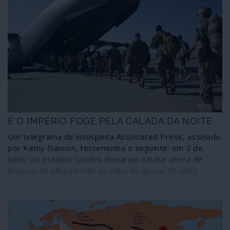
E O IMPÉRIO FOGE PELA CALADA DA NOITE
Um telegrama da insuspeita Associated Press, assinado
por Kathy Gannon, testemunha o seguinte: em 2 de
Julho “os Estados Unidos deixaram a base aérea de
Bagram no Afeganistão ao cabo de quase 20 anos
apagando as luzes e fugindo durante a noite sem
notificarem o novo comandante afegão da base, que
deu pela partida dos norte-americanos mais de duas
horas depois, segundo fontes afegãs”.