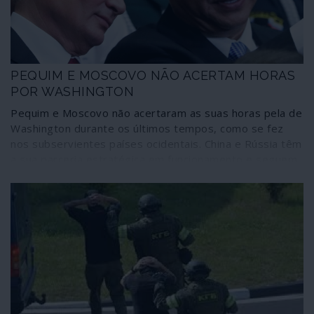
olhar-se como o centro do mundo – e a comportar-se
colonialmente como tal. Enquanto ele, o centro do
mundo, continua a deslizar inapelavelmente para
Oriente.
PEQUIM E MOSCOVO NÃO ACERTAM HORAS
POR WASHINGTON
Pequim e Moscovo não acertaram as suas horas pela de
Washington durante os últimos tempos, como se fez
nos subservientes países ocidentais. China e Rússia têm
a sua parceria estratégica em funcionamento e seguem
caminhos próprios que não estão à espera de
“autorização” decorrente da “escolha” norte-americana.
Enquanto decorria o duelo de sociopatas nos Estados
Unidos, o Comité Central do Partido Comunista da China
apreciou o plano quinquenal até 2025, decisivo no
caminho do país para a autossuficiência económica ao
mais elevado nível tecnológico. E o “pragmatismo” de
Moscovo afinou-se em debates como alternativa aos
reconhecidos fracassos neoliberais no Ocidente. São
opções próprias que estão a traçar outros caminhos não