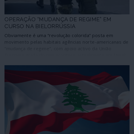
coincidentes com os do decadente império.
OPERAÇÃO “MUDANÇA DE REGIME” EM
CURSO NA BIELORRÚSSIA
Obviamente é uma “revolução colorida” posta em
movimento pelas habitais agências norte-americanas de
“mudança de regime”, com apoio activo da União
Europeia. Nada do que acontece actualmente em Minsk,
na Bielorrússia, é novo: já foi observado na Geórgia, no
Cazaquistão, na Moldávia, nas “primaveras árabes”,
durante mais de vinte anos na Venezuela, na Nicarágua
e, claro, sobretudo na Praça Maidan, em Kiev. Não se
trata, mais uma vez, de instaurar a “democracia”, como
proclamam os manifestantes, certamente muitos na sua
ingenuidade manipulada por eficazes e dispendiosos
instrumentos de propaganda; pretende-se criar um
regime ao serviço do Departamento de Estado de
Washington, de Bruxelas e da NATO para instalar um
novo posto avançado do cerco à Federação Russa nas
suas próprias fronteiras. Nem que essa “democracia”