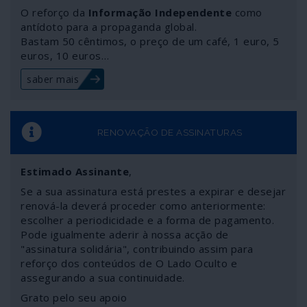
humanas. Os sistemas 5G são fundamentais para a
O reforço da
Informação Independente
como
“guerra inteligente”, novo campo de corrida aos
antídoto para a propaganda global.
Bastam 50 cêntimos, o preço de um café, 1 euro, 5
armamentos daqueles que apenas sabem utilizar a força
euros, 10 euros…
para resolver os seus problemas, defender os seus
interesses e intimidar adversários.
saber mais
RENOVAÇÃO DE ASSINATURAS
Estimado Assinante
,
Se a sua assinatura está prestes a expirar e desejar
renová-la deverá proceder como anteriormente:
escolher a periodicidade e a forma de pagamento.
Pode igualmente aderir à nossa acção de
"assinatura solidária", contribuindo assim para
reforço dos conteúdos de O Lado Oculto e
assegurando a sua continuidade.
Grato pelo seu apoio