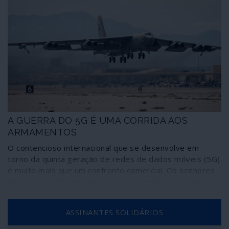
A GUERRA DO 5G É UMA CORRIDA AOS
ARMAMENTOS
O contencioso internacional que se desenvolve em
torno da quinta geração de redes de dados móveis (5G)
é muito mais que um confronto comercial. Os senhores
da guerra estão em pleno assalto a esta tecnologia e
aos seus sectores mais avançados – especialmente os
chineses da Huawei – para desenvolverem sistemas
ASSINANTES SOLIDÁRIOS
militares de ataque cada vez mais eficazes e letais sem
necessidade de investirem, da sua parte, em vidas