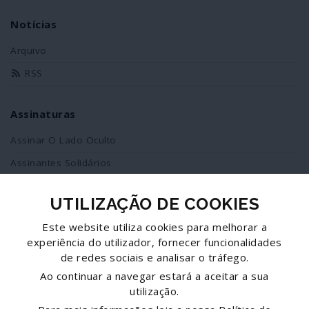
Notícias
Arquivo
RSS
Assinaturas
Assinar O Lado Oculto
Assinantes Solidários
UTILIZAÇÃO DE COOKIES
Redes Sociais
Este website utiliza cookies para melhorar a
Siga-nos no facebook
experiência do utilizador, fornecer funcionalidades
de redes sociais e analisar o tráfego.
Partilhe esta página
Ao continuar a navegar estará a aceitar a sua
utilização.
Facebook