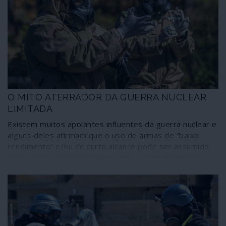
O MITO ATERRADOR DA GUERRA NUCLEAR
LIMITADA
Existem muitos apoiantes influentes da guerra nuclear e
alguns deles afirmam que o uso de armas de “baixo
rendimento” e/ou de curto alcance pode ser assumido
sem o risco de uma escalada para o Armagedão total.
De certa forma, o seu argumento é comparável ao do
grupo de optimistas de olhos em alvo que pensavam,
aparentemente a sério, que poderia haver qualquer
coisa como “rebeldes moderados”.