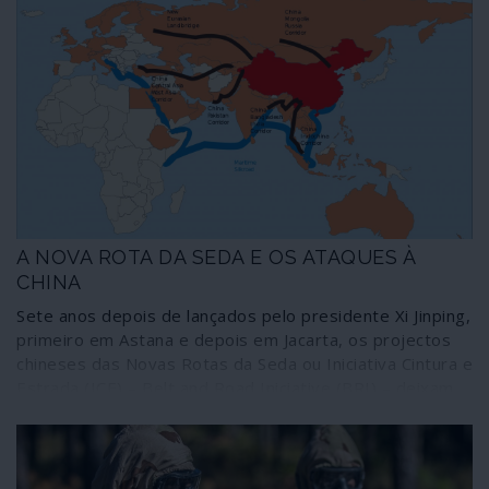
A NOVA ROTA DA SEDA E OS ATAQUES À
CHINA
Sete anos depois de lançados pelo presidente Xi Jinping,
primeiro em Astana e depois em Jacarta, os projectos
chineses das Novas Rotas da Seda ou Iniciativa Cintura e
Estrada (ICE) – Belt and Road Iniciative (BRI) – deixam
cada vez mais a oligarquia plutocrática norte-americana
num transe alucinado.