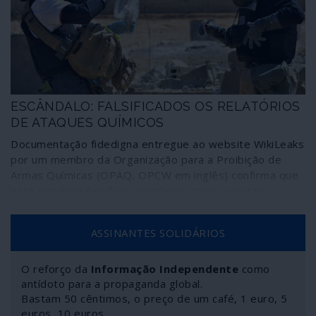
ESCÂNDALO: FALSIFICADOS OS RELATÓRIOS
DE ATAQUES QUÍMICOS
Documentação fidedigna entregue ao website WikiLeaks
por um membro da Organização para a Proibição de
Armas Químicas (OPAQ, OPCW em inglês) confirma que
esta entidade falsificou relatórios sobre supostos
ataques químicos na Síria de maneira a responsabilizar o
governo de Damasco pelo crime. Um desses
ASSINANTES SOLIDÁRIOS
acontecimentos falsificados esteve na origem no ataque
com mísseis de cruzeiro contra território sírio realizado
por Estados Unidos, França e Reino Unido em 14 de
O reforço da
Informação Independente
como
Abril de 2018.
antídoto para a propaganda global.
Bastam 50 cêntimos, o preço de um café, 1 euro, 5
euros, 10 euros…