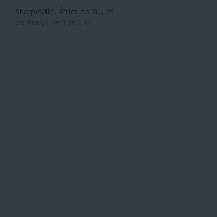
Sharpeville, África do Sul, 21
de Março de 1960. O
massacre de 70 pessoas
ficou assinalado na história
como um dos crimes mais
horrendos do racismo
institucionalizado. A data
assinala actualmente o Dia
Internacional para a
Eliminação da Discriminação
Racial. Porque ela existe,
manifesta-se de forma
menos sangrenta - a não ser
em Gaza, por exemplo - mas
continua insidiosamente
entranhada nas nossas
sociedades. Há quem rejeite
a realidade da discriminação
racial, também em Portugal.
Um negacionismo que é,