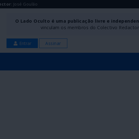
ector
: José Goulão
O Lado Oculto é uma publicação livre e independe
vinculam os membros do Colectivo Redactoria
Entrar
Assinar