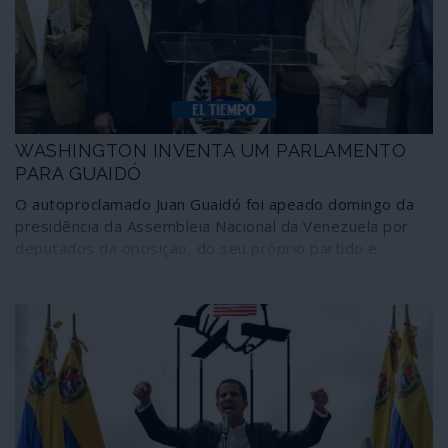
instalações e fontes de emissão, mas Washington não
desiste de agitar Guaidó.
WASHINGTON INVENTA UM PARLAMENTO
PARA GUAIDÓ
O autoproclamado Juan Guaidó foi apeado domingo da
presidência da Assembleia Nacional da Venezuela por
deputados da oposição, do seu próprio partido e
aliados. O cargo serviu-lhe, há um ano, para se
catapultar à “presidência interina” do país. Despedido de
funções, a justificação de ocupar a presidência do
Parlamento para continuar a ser “chefe de Estado”
deixou de existir. Então, Washington resolveu o
problema: inventou uma Assembleia Nacional paralela na
sede de um jornal de oposição e “elegeu” Guaidó o seu
presidente. No “quintal das traseiras” vale tudo para
impôr “a legalidade”.