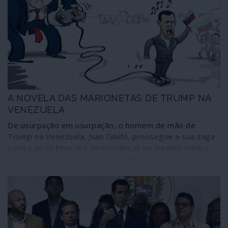
de medo e indignação, cortes de salários, suspensão e
modificação de contratos, jornadas de até 16 horas,
falta de materiais de protecção à contaminação,
esgotamento emocional e muita, muita raiva. “Sentimos-
mos como ovelhas a caminho do matadouro”, relata uma
médica de Nova York[1].
A NOVELA DAS MARIONETAS DE TRUMP NA
VENEZUELA
De usurpação em usurpação, o homem de mão de
Trump na Venezuela, Juan Gaidó, prossegue a sua saga
contra as instituições democráticas ao mesmo tempo
que vai esfacelando a oposição de direita. Não na sua
qualidade de presidente da República “interino” mas na
de “presidente” de um parlamento paralelo decidiu
nomear um chefe fascista ausente do país para
“recuperar” a estação de televisão Telesur, espaço de
liberdade de expressão e informação na América Latina.
Desconhece-se como se processará o assalto às