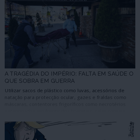
A TRAGÉDIA DO IMPÉRIO: FALTA EM SAÚDE O
QUE SOBRA EM GUERRA
Utilizar sacos de plástico como luvas, acessórios de
natação para protecção ocular, gazes e fraldas como
máscaras, contentores frigoríficos como necrotérios
estacionados em frente dos hospitais, valas comuns
para enterrar os corpos. Estas são algumas das
respostas das autoridades nos Estados Unidos perante
o surto de coronavírus. Linha de frente no combate à
pandemia, trabalhadores da saúde relatam, num misto