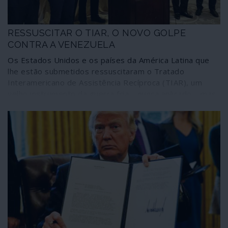
RESSUSCITAR O TIAR, O NOVO GOLPE
CONTRA A VENEZUELA
Os Estados Unidos e os países da América Latina que
lhe estão submetidos ressuscitaram o Tratado
Interamericano de Assistência Recíproca (TIAR), um
velho instrumento da guerra fria – nunca aplicado – mas
que agora se destina a aprofundar ainda mais a guerra
híbrida contra a Venezuela. Aliás, os mecanismos
invocados desta feita ultrapassam até os limites do
próprio tratado, manifestando disposição para o violar