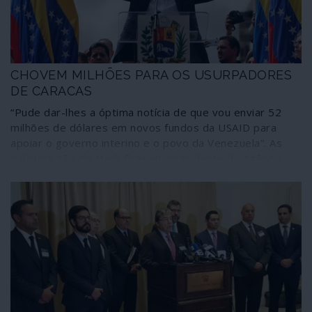
CHOVEM MILHÕES PARA OS USURPADORES
DE CARACAS
“Pude dar-lhes a óptima notícia de que vou enviar 52
milhões de dólares em novos fundos da USAID para
apoiar o governo interino e o povo da Venezuela”. As
palavras são de Mark Greeen, presidente da Agência
para o Desenvolvimento Internacional (USAID), uma
entidade da esfera da CIA, durante o anúncio da dádiva
de mais meia centena de milhões de dólares para os
usurpadores e terroristas que pretendem derrubar o
governo legítimo da Venezuela. Desde 2017, a “ajuda”
directa ao golpe, só através da USAID, já ultrapassa os
550 milhões de dólares.