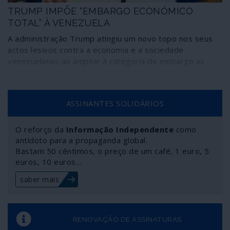
TRUMP IMPÕE “EMBARGO ECONÓMICO
TOTAL” À VENEZUELA
A administração Trump atingiu um novo topo nos seus
actos lesivos contra a economia e a sociedade
venezuelanas ao ampliar à categoria de embargo as
medidas coercivas e unilaterais contra a República
Bolivariana. Uma medida que, segundo o jornal norte-
americano Washington Post, consiste “num embargo
ASSINANTES SOLIDÁRIOS
económico total”.
O reforço da
Informação Independente
como
antídoto para a propaganda global.
Bastam 50 cêntimos, o preço de um café, 1 euro, 5
euros, 10 euros…
saber mais
RENOVAÇÃO DE ASSINATURAS