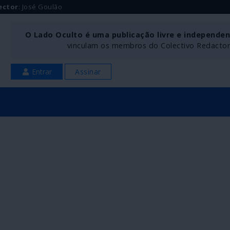
ector
: José Goulão
O Lado Oculto é uma publicação livre e independe
vinculam os membros do Colectivo Redactoria
Entrar
Assinar