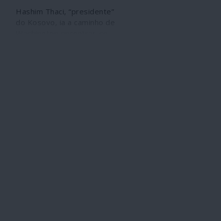
Hashim Thaci, “presidente”
do Kosovo, ia a caminho de
Washington encontrar-se
com Trump quando, após
mais de dez anos de
denúncias, chegou
finalmente a notícia de que
foi indiciado por crimes de
guerra, entre os quais
assassínios étnicos e tráfico
de órgãos internos das
vítimas. Deu meia volta e
voltou para casa,
aguardando o que
acontecerá agora ao
processo num tribunal
especial de Haia. Thaci é há
mais de duas décadas um
peão fiel da estratégia
NATO, dos Estados Unidos e