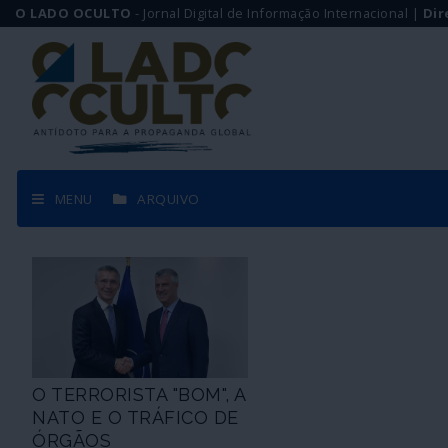
O LADO OCULTO
- Jornal Digital de Informação Internacional |
Dir
MENU
ARQUIVO
O TERRORISTA "BOM", A
NATO E O TRÁFICO DE
ÓRGÃOS