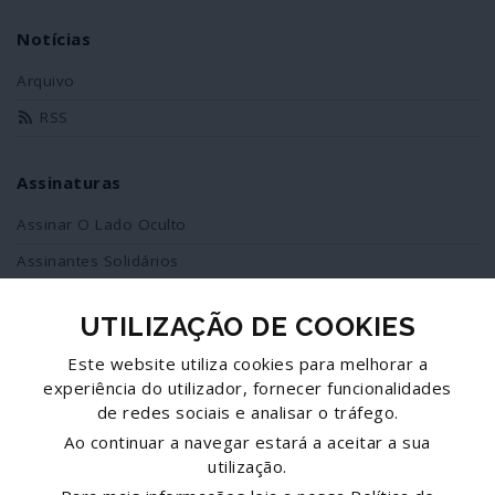
Notícias
Arquivo
RSS
Assinaturas
Assinar O Lado Oculto
Assinantes Solidários
UTILIZAÇÃO DE COOKIES
Redes Sociais
Este website utiliza cookies para melhorar a
Siga-nos no facebook
experiência do utilizador, fornecer funcionalidades
de redes sociais e analisar o tráfego.
Partilhe esta página
Ao continuar a navegar estará a aceitar a sua
utilização.
Facebook