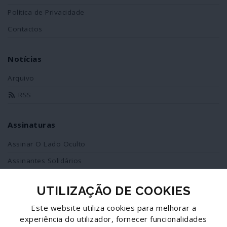
Política de Privacidade
Contactos
Notícias
Arquivo
RSS
Assinaturas
Assinar O Lado Oculto
Assinantes Solidários
UTILIZAÇÃO DE COOKIES
Redes Sociais
Este website utiliza cookies para melhorar a
Siga-nos no facebook
experiência do utilizador, fornecer funcionalidades