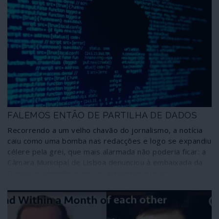
FALEMOS ENTÃO DE PARTILHA DE DADOS
Recorrendo a um velho chavão do jornalismo, a notícia
caiu como uma bomba nas redacções e logo se expandiu
célere pela grei, que mais alarmada não poderia ficar: a
Câmara Municipal de Lisboa denunciou à embaixada da
Rússia as identificações de activistas que se
manifestaram em Lisboa por um abnegado prosélito da
resistência anti-Putin. Como deve ser nestas ocasiões
de extrema gravidade para a nação, o chefe de Estado
tomou as dores da comunidade e em palavras enfáticas