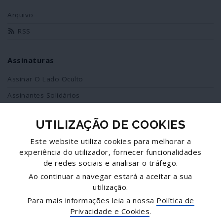
Arquivo
RSS
Assinaturas
Assinar O Lado Oculto
Assinantes Solidários
UTILIZAÇÃO DE COOKIES
Redes Sociais
Este website utiliza cookies para melhorar a
Siga-nos no facebook
experiência do utilizador, fornecer funcionalidades
de redes sociais e analisar o tráfego.
Partilhe esta página
Ao continuar a navegar estará a aceitar a sua
utilização.
Facebook
Para mais informações leia a nossa
Política de
Twitter
Privacidade e Cookies
.