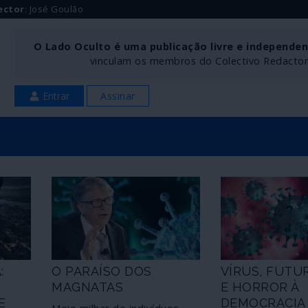
ector
: José Goulão
O Lado Oculto é uma publicação livre e independe
vinculam os membros do Colectivo Redactoria
Entrar
Assinar
:
O PARAÍSO DOS
VÍRUS, FUTU
MAGNATAS
E HORROR À
E
DEMOCRACIA