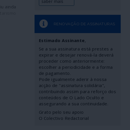
saber mais
iu ainda
itarismo
ar a
RENOVAÇÃO DE ASSINATURAS
ID-19 tem
largas e
os os
Estimado Assinante
,
áveis para
Se a sua assinatura está prestes a
iamente as
expirar e desejar renová-la deverá
deres,
proceder como anteriormente:
ais e,
escolher a periodicidade e a forma
is. Não
de pagamento.
ensível
Pode igualmente aderir à nossa
e cada um e
acção de "assinatura solidária",
 tão
contribuindo assim para reforço dos
o uma
conteúdos de O Lado Oculto e
da ao
assegurando a sua continuidade.
através de
Grato pelo seu apoio
nico;
O Colectivo Redactorial
ndicionam
tamentos