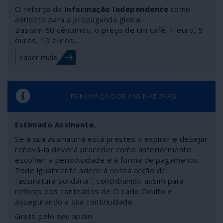
no horizonte de 2030 – agregando Austrália, Nova
O reforço da
Informação Independente
como
Zelândia, Japão e outros países asiáticos.
antídoto para a propaganda global.
Bastam 50 cêntimos, o preço de um café, 1 euro, 5
euros, 10 euros…
saber mais
RENOVAÇÃO DE ASSINATURAS
Estimado Assinante
,
Se a sua assinatura está prestes a expirar e desejar
renová-la deverá proceder como anteriormente:
escolher a periodicidade e a forma de pagamento.
Pode igualmente aderir à nossa acção de
"assinatura solidária", contribuindo assim para
reforço dos conteúdos de O Lado Oculto e
assegurando a sua continuidade.
Grato pelo seu apoio