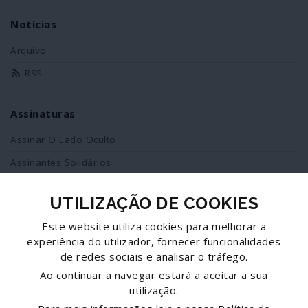
Notícias
Arquivo
RSS
Assinaturas
Assinar O Lado Oculto
Assinantes Solidários
UTILIZAÇÃO DE COOKIES
Redes Sociais
Este website utiliza cookies para melhorar a
Siga-nos no facebook
experiência do utilizador, fornecer funcionalidades
de redes sociais e analisar o tráfego.
Partilhe esta página
Ao continuar a navegar estará a aceitar a sua
utilização.
Facebook