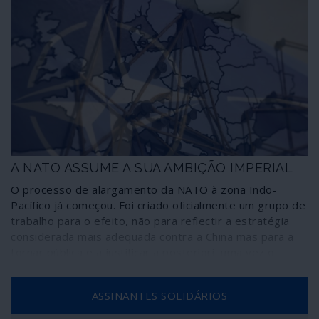
A NATO ASSUME A SUA AMBIÇÃO IMPERIAL
O processo de alargamento da NATO à zona Indo-
Pacífico já começou. Foi criado oficialmente um grupo de
trabalho para o efeito, não para reflectir a estratégia
considerada mais adequada contra a China mas para a
tornar pública e a justificar a posteriori, uma vez o
trabalho concluído. Não existe qualquer diferença em
relação ao período colonial, uma vez que se trata de
ASSINANTES SOLIDÁRIOS
conter a China, isto é, impedir o seu desenvolvimento.
Tudo isto no âmbito imperial da Grande NATO Mundial