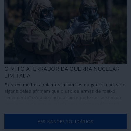
O MITO ATERRADOR DA GUERRA NUCLEAR
LIMITADA
Existem muitos apoiantes influentes da guerra nuclear e
alguns deles afirmam que o uso de armas de “baixo
rendimento” e/ou de curto alcance pode ser assumido
sem o risco de uma escalada para o Armagedão total.
De certa forma, o seu argumento é comparável ao do
grupo de optimistas de olhos em alvo que pensavam,
ASSINANTES SOLIDÁRIOS
aparentemente a sério, que poderia haver qualquer
coisa como “rebeldes moderados”.