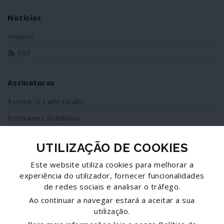
Notícias
Arquivo
RSS
Assinaturas
Assinar O Lado Oculto
Assinantes Solidários
UTILIZAÇÃO DE COOKIES
Redes Sociais
Este website utiliza cookies para melhorar a
Siga-nos no facebook
experiência do utilizador, fornecer funcionalidades
de redes sociais e analisar o tráfego.
Partilhe esta página
Ao continuar a navegar estará a aceitar a sua
utilização.
Facebook