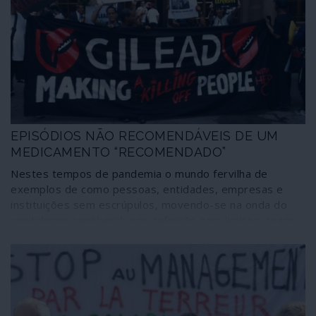
pandemia. Em causa está a saúde pública e também a
própria essência do funcionamento do país como nação
independente.
EPISÓDIOS NÃO RECOMENDÁVEIS DE UM
MEDICAMENTO “RECOMENDADO”
Nestes tempos de pandemia o mundo fervilha de
exemplos de como pessoas, entidades, empresas e
instituições sem escrúpulos, movendo-se na onda do
capitalismo neoliberal, por definição sem limites, tiram
proveito da situação. O sector da grande indústria
farmacêutica, o Big-Pharma, é um dos mais dinâmicos
nessa matéria desumana, impondo leis do máximo lucro
contra populações com um máximo de necessidades e
um mínimo de meios. Os casos são ainda mais
flagrantes nos Estados Unidos, ou não fossem a Meca