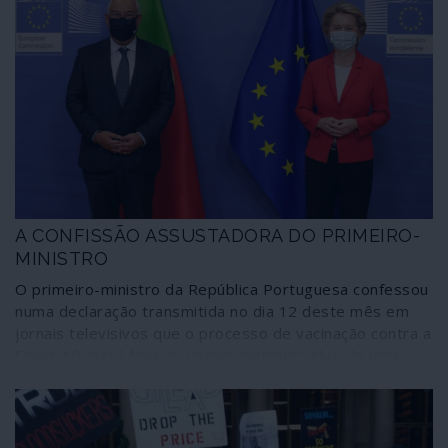
A CONFISSÃO ASSUSTADORA DO PRIMEIRO-
MINISTRO
O primeiro-ministro da República Portuguesa confessou
numa declaração transmitida no dia 12 deste mês em
jornais televisivos que o processo de vacinação contra a
Covid-19 “está fora do nosso controlo”. Alvo de uma
barragem de ataques, quantos deles despropositados e
oportunistas, não consta, ao invés, que António Costa
tenha sido sequer admoestado por admitir a mais grave
situação que poderia existir em pleno combate à