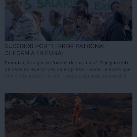
do capitalismo desenfreado. A história resumida que se
segue centra-se nos fabricantes de um medicamento de
que muito se fala contra a COVID-19, talvez sem razão
para tanto alarido.
SUICÍDIOS POR “TERROR PATRONAL”
CHEGAM A TRIBUNAL
Privatizações geram “ondas de suicídios”. O julgamento
de sete ex-executivos da empresa France Télécom que
tem vindo a decorrer em França e aguarda sentença é
um processo que senta no banco dos réus os métodos
de “liberalização e flexibilização” do mercado de
trabalho, a prática obsessiva de privatizações e o
sistema neoliberal de “liberdade de mercado”, máximo
lucro e desrespeito pelos direitos humanos.