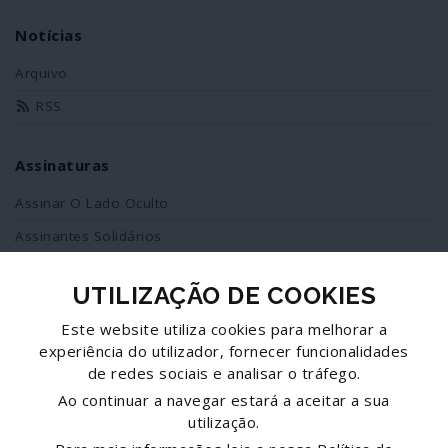
Notícias
Arquivo
RSS
Assinaturas
Assinar O Lado Oculto
Assinantes Solidários
UTILIZAÇÃO DE COOKIES
Redes Sociais
Este website utiliza cookies para melhorar a
Siga-nos no facebook
experiência do utilizador, fornecer funcionalidades
de redes sociais e analisar o tráfego.
Partilhe esta página
Ao continuar a navegar estará a aceitar a sua
utilização.
Facebook