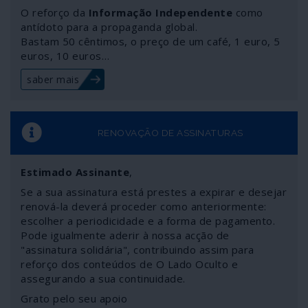
garantir vitória em guerras e garante "estabilidade
O reforço da
Informação Independente
como
estratégica". Além disso, pode proporcionar ataques
antídoto para a propaganda global.
Bastam 50 cêntimos, o preço de um café, 1 euro, 5
preventivos que sejam dissuasores de guerras. O
euros, 10 euros…
mundo que se prepare.
saber mais
RENOVAÇÃO DE ASSINATURAS
Estimado Assinante
,
Se a sua assinatura está prestes a expirar e desejar
renová-la deverá proceder como anteriormente:
escolher a periodicidade e a forma de pagamento.
Pode igualmente aderir à nossa acção de
"assinatura solidária", contribuindo assim para
reforço dos conteúdos de O Lado Oculto e
assegurando a sua continuidade.
Grato pelo seu apoio