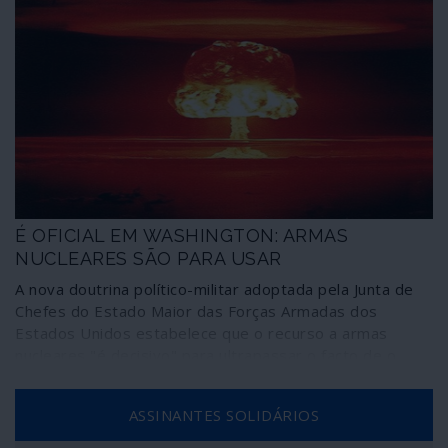
É OFICIAL EM WASHINGTON: ARMAS
NUCLEARES SÃO PARA USAR
A nova doutrina político-militar adoptada pela Junta de
Chefes do Estado Maior das Forças Armadas dos
Estados Unidos estabelece que o recurso a armas
nucleares "é decisivo" para ultrapassar o facto de o
Pentágono não conseguir ganhar "de maneira
convincente" as guerras em que se envolve. Existe,
ASSINANTES SOLIDÁRIOS
portanto, uma mudança doutrinária em que o uso do
nuclear deixa de ser tabu: passa a ser um meio de