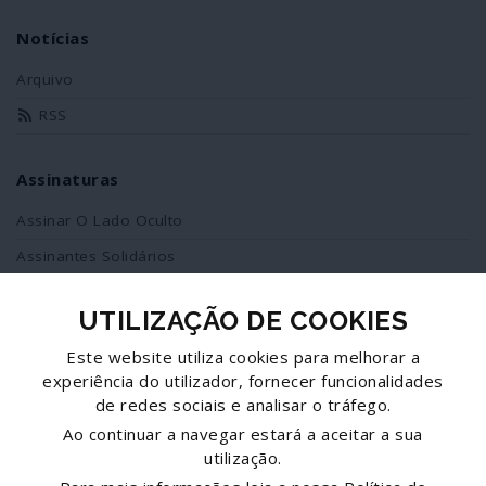
Notícias
Arquivo
RSS
Assinaturas
Assinar O Lado Oculto
Assinantes Solidários
UTILIZAÇÃO DE COOKIES
Redes Sociais
Este website utiliza cookies para melhorar a
Siga-nos no facebook
experiência do utilizador, fornecer funcionalidades
de redes sociais e analisar o tráfego.
Partilhe esta página
Ao continuar a navegar estará a aceitar a sua
utilização.
Facebook