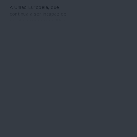
A União Europeia, que
continua a ser incapaz de
estabelecer uma política
humanitária comum para
combater a pandemia de
COVID-19, chegou a um
acordo quanto ao envio de
uma força naval de guerra
para as águas da Líbia,
alegadamente para reforçar
o embargo da ONU ao
tráfico de armas para as
forças envolvidas na guerra
em curso no país. A história,
porém, não se cinge à
versão oficial: trata-se de
combater os refugiados.