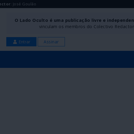
ector
: José Goulão
O Lado Oculto é uma publicação livre e independe
vinculam os membros do Colectivo Redactoria
Entrar
Assinar