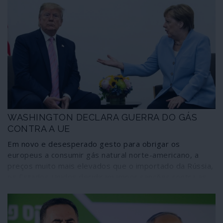
WASHINGTON DECLARA GUERRA DO GÁS
CONTRA A UE
Em novo e desesperado gesto para obrigar os
europeus a consumir gás natural norte-americano, a
preços muito mais elevados que o importado da Rússia,
os Estados Unidos decidiram impor sanções contra as
empresas europeias que participam na construção do
gasoduto Nord Stream 2. Prestes a ser concluída, a
obra enfrenta novo e dispendioso obstáculo que
distorce grosseiramente a tão enobrecida “economia de