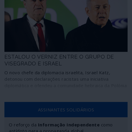
mercado”. Mas como as sanções atingem interesses
alemães e a própria economia da Alemanha existe
alguma expectativa em saber como irá a União Europeia
reagir a mais esta agressão dos aliados do outro lado
do Atlântico.
ESTALOU O VERNIZ ENTRE O GRUPO DE
VISEGRADO E ISRAEL
O novo chefe da diplomacia israelita, Israel Katz,
detonou com declarações racistas uma iniciativa
diplomática e ofendeu a comunidade hebraica da Polónia
ASSINANTES SOLIDÁRIOS
O reforço da
Informação Independente
como
antídoto para a propaganda global.