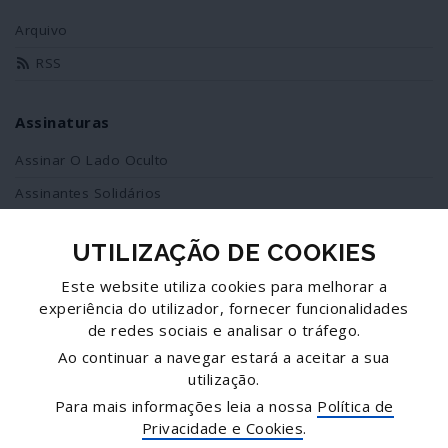
Arquivo
RSS
Assinaturas
Assinar O Lado Oculto
Assinantes Solidários
UTILIZAÇÃO DE COOKIES
Redes Sociais
Este website utiliza cookies para melhorar a
Siga-nos no facebook
experiência do utilizador, fornecer funcionalidades
de redes sociais e analisar o tráfego.
Partilhe esta página
Ao continuar a navegar estará a aceitar a sua
utilização.
Facebook
Para mais informações leia a nossa
Política de
Twitter
Privacidade e Cookies
.