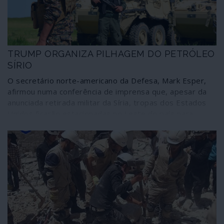
TRUMP ORGANIZA PILHAGEM DO PETRÓLEO
SÍRIO
O secretário norte-americano da Defesa, Mark Esper,
afirmou numa conferência de imprensa que, apesar da
anunciada retirada militar da Síria, tropas dos Estados
Unidos ficarão estacionadas no Leste do país para
“proteger” os campos de petróleo. Trump tinha
dito:"talvez mais alguém queira este petróleo e, nesse
caso, terá de submeter-se a um combate infernal".