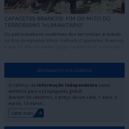
CAPACETES BRANCOS: FIM DO MITO DO
TERRORISMO “HUMANITÁRIO”
Os patrocinadores ocidentais dos terroristas actuando
na Síria designados White Helmets (Capacetes Brancos),
e que se afirmam como “grupo humanitário”, começam a
acordar para o facto de o seu amor pelos mercenários
ser mais prejudicial do que benéfico – o que lhes levanta
agora vários problemas.
ASSINANTES SOLIDÁRIOS
O reforço da
Informação Independente
como
antídoto para a propaganda global.
Bastam 50 cêntimos, o preço de um café, 1 euro, 5
euros, 10 euros…
saber mais