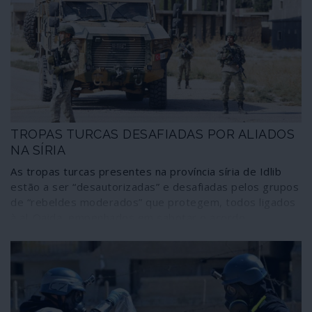
TROPAS TURCAS DESAFIADAS POR ALIADOS
NA SÍRIA
As tropas turcas presentes na província síria de Idlib
estão a ser “desautorizadas” e desafiadas pelos grupos
de “rebeldes moderados” que protegem, todos ligados
à al-Qaida, empenhados em sabotar o acordo
recentemente concluído em Moscovo entre os
presidentes Erdogan e Putin.