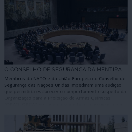
O CONSELHO DE SEGURANÇA DA MENTIRA
Membros da NATO e da União Europeia no Conselho de
Segurança das Nações Unidas impediram uma audição
que permitiria esclarecer o comportamento suspeito da
Organização para a Proibição de Armas Químicas
(OPAQ, OPCW) no caso do suposto ataque químico em
Duma (Síria), em 7 de Abril de 2018, que tudo leva a crer
tenha sido encenado. O comportamento dos Estados
Unidos e aliados reforça vigorosamente esta
possibilidade de fraude.