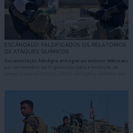
ESCÂNDALO: FALSIFICADOS OS RELATÓRIOS
DE ATAQUES QUÍMICOS
Documentação fidedigna entregue ao website WikiLeaks
por um membro da Organização para a Proibição de
Armas Químicas (OPAQ, OPCW em inglês) confirma que
esta entidade falsificou relatórios sobre supostos
ataques químicos na Síria de maneira a responsabilizar o
governo de Damasco pelo crime. Um desses
acontecimentos falsificados esteve na origem no ataque
com mísseis de cruzeiro contra território sírio realizado
por Estados Unidos, França e Reino Unido em 14 de
Abril de 2018.