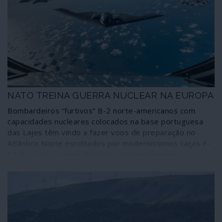
NATO TREINA GUERRA NUCLEAR NA EUROPA
Bombardeiros “furtivos” B-2 norte-americanos com
capacidades nucleares colocados na base portuguesa
das Lajes têm vindo a fazer voos de preparação no
Atlântico Norte escoltados por moderníssimos caças F-
35 de outros países da NATO, designadamente
noruegueses. As operações decorrem no âmbito dos
jogos de guerra Defender Europe 20 que os Estados
Unidos decidiram manter na Europa apesar de o
continente estar mergulhado na tragédia do novo
coronavírus. Sendo o comandante supremo aliado na
Europa, general Tod Wolters, um defensor do uso de