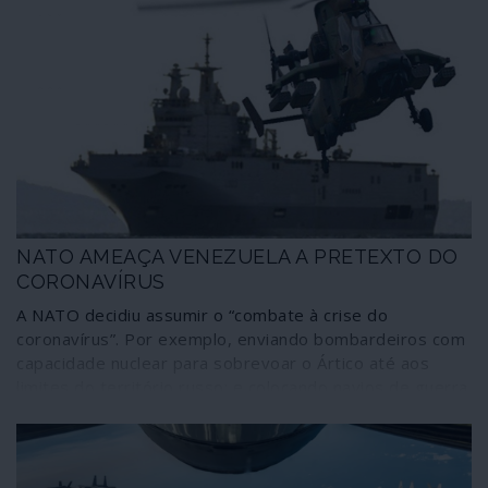
NATO AMEAÇA VENEZUELA A PRETEXTO DO
CORONAVÍRUS
A NATO decidiu assumir o “combate à crise do
coronavírus”. Por exemplo, enviando bombardeiros com
capacidade nuclear para sobrevoar o Ártico até aos
limites do território russo; e colocando navios de guerra
nas costas da Venezuela, com poder de assalto, porque
o presidente Maduro “usa a crise do coronavírus” como
pretexto para “aumentar o narcotráfico”. O atlantismo
move-se, como é evidente, por razões “humanitárias”.