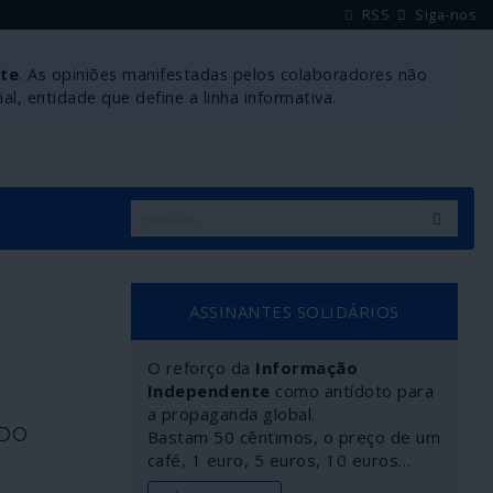
RSS
Siga-nos
nte
. As opiniões manifestadas pelos colaboradores não
l, entidade que define a linha informativa.
ASSINANTES SOLIDÁRIOS
O reforço da
Informação
Independente
como antídoto para
a propaganda global.
 DO
Bastam 50 cêntimos, o preço de um
café, 1 euro, 5 euros, 10 euros…
M