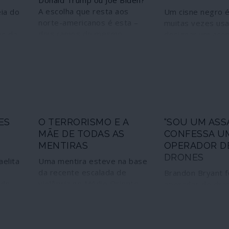
Donald Trump ou Joe Biden?
A escolha que resta aos
eia do
Um cisne negro 
norte-americanos é esta –
muitas vezes us
dois ramos do mesmo
es da
designar um aco
partido único, imperialista e
 do
inesperado com 
que defende, acima de tudo
AN)
consequências. O
e custe o que custar, “a
2020 já nos trou
liderança dos Estados
agora: a pandemi
Unidos”. Trump, o fascismo
maior
COVID-19 e o co
sem máscara, o racismo, a
undo,
preços do petról
misoginia, o
 que
terá poderosas
ES
O TERRORISMO E A
“SOU UM ASSA
fundamentalismo religioso
mia
consequências p
MÃE DE TODAS AS
CONFESSA U
sem disfarces, um
s de
Imperium Americ
MENTIRAS
OPERADOR D
neoliberalismo adequado ao
uma
ainda há um ninh
DRONES
nacionalismo ultramontano
negros que estão
aelita
Uma mentira esteve na base
que faz parte da sua
 com
chocados.
da recente escalada de
Brandon Bryant f
essência, o culto dos golpes
s
 do
violência no Médio Oriente
operador de dro
e da guerra simulando
mia
rar
que culminou com o
Força Aérea dos
recuos para consumo
tica.
o
assassínio do general
Unidos durante c
interno; Biden, o
tiva
iraniano Qasem Soleimani.
Retirou-se com a
autoritarismo sorridente, o
por
Suspeitava-se de que assim
de que não era m