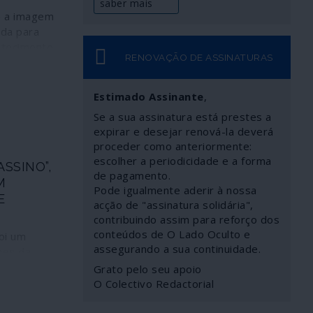
saber mais
é a imagem
ada para
ntecimento
RENOVAÇÃO DE ASSINATURAS
grandes
 ano de
xe dois até
Estimado Assinante
,
a de
Se a sua assinatura está prestes a
lapso dos
expirar e desejar renová-la deverá
eo. Cada um
proceder como anteriormente:
escolher a periodicidade e a forma
SSINO”,
ara o
de pagamento.
M
anum. E
Pode igualmente aderir à nossa
E
o de cisnes
acção de "assinatura solidária",
 a ser
contribuindo assim para reforço dos
conteúdos de O Lado Oculto e
oi um
assegurando a sua continuidade.
nes da
 Estados
Grato pelo seu apoio
inco anos.
O Colectivo Redactorial
 consciência
ais do que