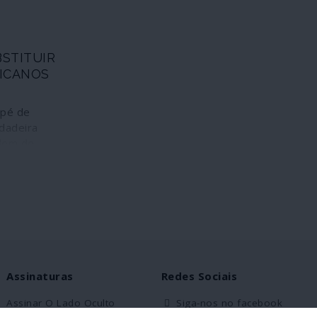
stância,
uitos
diu dar a
BSTITUIR
ência de um
ICANOS
zado de
ob a
uerra dos
 pé de
do no
rdadeira
a contra o
rdem de
mos piores
ou sigla
nfessou.
NATOME – a
eparar a
 soldados
 a expulsar
itares de
que ficarão
regional
Assinaturas
Redes Sociais
icas norte-
anto isso, e
Assinar O Lado Oculto
Siga-nos no facebook
 haver